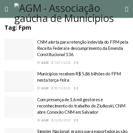
Tag:
Fpm
CNM alerta para retenção indevida do FPM pela
Receita Federal e descumprimento da Emenda
Constitucional 136
BY
AGM
14/01/2026
0
Municípios recebem R$ 5,86 bilhões do FPM
nesta terça-feira
BY
AGM
30/12/2025
0
Com presença de 1,6 mil gestores e
reconhecimento do trabalho de Ziulkoski, CNM
abre Conexão CNM em Salvador
BY
AGM
22/09/2025
0
Simples Nacional: prazos para exportadoras são