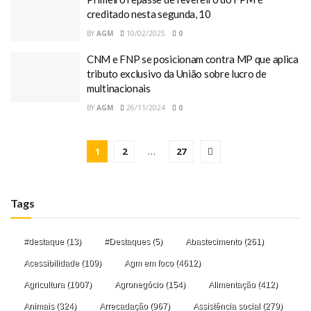
creditado nesta segunda, 10
BY
AGM
10/02/2025
0
CNM e FNP se posicionam contra MP que aplica
tributo exclusivo da União sobre lucro de
multinacionais
BY
AGM
26/11/2024
0
1
2
…
27
Tags
#destaque
(13)
#Destaques
(5)
Abastecimento
(261)
Acessibilidade
(109)
Agm em foco
(4612)
Agricultura
(1007)
Agronegócio
(154)
Alimentação
(412)
Animais
(324)
Arrecadação
(967)
Assistência social
(279)