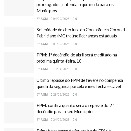
prorrogados; entenda o que muda para os
Municípios
BY
AGM
04/09/2025
0
Solenidade de abertura do Conexão em Coronel
Fabriciano (MG) reúne lideranças estaduais
BY
AGM
01/09/2025
0
FPM: 1º decêndio de abril será creditado na
próxima quinta-feira, 10
BY
AGM
10/04/2025
0
Último repasse do FPM de fevereiro compensa
queda da segunda parcela e mês fecha estável
BY
AGM
28/02/2025
0
FPM: confira quanto será o repasse do 2º
decêndio para o seu Município
BY
AGM
24/02/2025
0
Primeiro repasse de fevereiro do FPM é