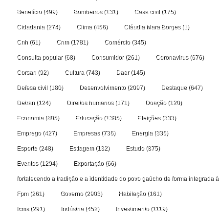
Benefício
(499)
Bombeiros
(131)
Casa civil
(175)
Cidadania
(274)
Clima
(456)
Cláudia Mara Borges
(1)
Cnh
(61)
Cnm
(1781)
Comércio
(345)
Consulta popular
(68)
Consumidor
(261)
Coronavírus
(676)
Corsan
(92)
Cultura
(743)
Daer
(145)
Defesa civil
(180)
Desenvolvimento
(2097)
Destaque
(647)
Detran
(124)
Direitos humanos
(171)
Doação
(120)
Economia
(805)
Educação
(1385)
Eleições
(333)
Emprego
(427)
Empresas
(736)
Energia
(336)
Esporte
(248)
Estiagem
(132)
Estudo
(875)
Eventos
(1294)
Exportação
(66)
fortalecendo a tradição e a identidade do povo gaúcho de forma integrada à
Fpm
(261)
Governo
(2903)
Habitação
(161)
Icms
(291)
Indústria
(452)
Investimento
(1119)