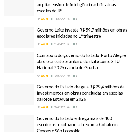
ampliar ensino de inteligência artificial nas
escolas do RS
BY
AGM
11/05/2026
0
Governo Leite investe R$ 59,7 milhões em obras
escolares iniciadas no 1º trimestre
BY
AGM
15/04/2026
0
Com apoio do governo do Estado, Porto Alegre
abre o circuito brasileiro de skate com o STU
National 2026 na orla do Guaíba
BY
AGM
18/03/2026
0
Governo do Estado chega a R$ 29,4 milhões de
investimentos em obras concluídas em escolas
da Rede Estadual em 2026
BY
AGM
18/03/2026
0
Governo do Estado entrega mais de 400
escrituras a mutuários da extinta Cohab em
Canoas e São Leopoldo