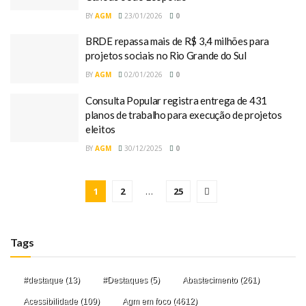
BY
AGM
23/01/2026
0
BRDE repassa mais de R$ 3,4 milhões para
projetos sociais no Rio Grande do Sul
BY
AGM
02/01/2026
0
Consulta Popular registra entrega de 431
planos de trabalho para execução de projetos
eleitos
BY
AGM
30/12/2025
0
1
2
…
25
Tags
#destaque
(13)
#Destaques
(5)
Abastecimento
(261)
Acessibilidade
(109)
Agm em foco
(4612)