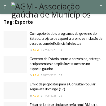
Tag:
Esporte
Com apoio de dois programas do governo do
Estado, projeto de capoeira promove inclusão de
pessoas com deficiência intelectual
BY
AGM
22/06/2026
0
Governo do Estado anuncia convênios, entrega
equipamentos e amplia investimentos no
esporte gaúcho
BY
AGM
28/05/2026
0
Envio de propostas para a Consulta Popular
segue até domingo (17)
BY
AGM
11/05/2026
0
Eduardo Leite articula parceria com IBM para