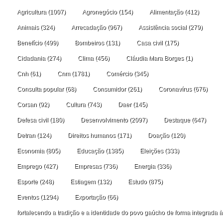
Agricultura
(1007)
Agronegócio
(154)
Alimentação
(412)
Animais
(324)
Arrecadação
(967)
Assistência social
(279)
Benefício
(499)
Bombeiros
(131)
Casa civil
(175)
Cidadania
(274)
Clima
(456)
Cláudia Mara Borges
(1)
Cnh
(61)
Cnm
(1781)
Comércio
(345)
Consulta popular
(68)
Consumidor
(261)
Coronavírus
(676)
Corsan
(92)
Cultura
(743)
Daer
(145)
Defesa civil
(180)
Desenvolvimento
(2097)
Destaque
(647)
Detran
(124)
Direitos humanos
(171)
Doação
(120)
Economia
(805)
Educação
(1385)
Eleições
(333)
Emprego
(427)
Empresas
(736)
Energia
(336)
Esporte
(248)
Estiagem
(132)
Estudo
(875)
Eventos
(1294)
Exportação
(66)
fortalecendo a tradição e a identidade do povo gaúcho de forma integrada à