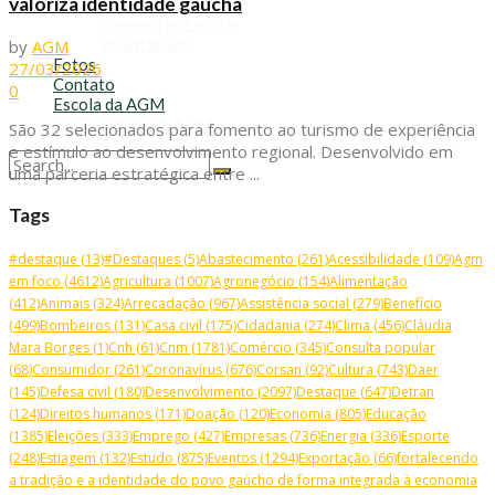
valoriza identidade gaúcha
Refis
Transporte Escolar
Voluntariado
by
AGM
Fotos
27/03/2026
Contato
0
Escola da AGM
Cursos da AGM
São 32 selecionados para fomento ao turismo de experiência
e estímulo ao desenvolvimento regional. Desenvolvido em
uma parceria estratégica entre ...
No Result
View All Result
Tags
#destaque
(13)
#Destaques
(5)
Abastecimento
(261)
Acessibilidade
(109)
Agm
em foco
(4612)
Agricultura
(1007)
Agronegócio
(154)
Alimentação
(412)
Animais
(324)
Arrecadação
(967)
Assistência social
(279)
Benefício
(499)
Bombeiros
(131)
Casa civil
(175)
Cidadania
(274)
Clima
(456)
Cláudia
Mara Borges
(1)
Cnh
(61)
Cnm
(1781)
Comércio
(345)
Consulta popular
(68)
Consumidor
(261)
Coronavírus
(676)
Corsan
(92)
Cultura
(743)
Daer
(145)
Defesa civil
(180)
Desenvolvimento
(2097)
Destaque
(647)
Detran
(124)
Direitos humanos
(171)
Doação
(120)
Economia
(805)
Educação
(1385)
Eleições
(333)
Emprego
(427)
Empresas
(736)
Energia
(336)
Esporte
(248)
Estiagem
(132)
Estudo
(875)
Eventos
(1294)
Exportação
(66)
fortalecendo
a tradição e a identidade do povo gaúcho de forma integrada à economia