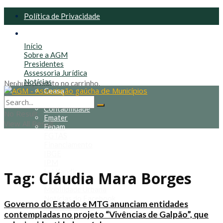
Política de Privacidade
Política de Cookies
Início
Sobre a AGM
Presidentes
Assessoria Jurídica
Notícias
Nenhum produto no carrinho.
Ceasa
Congresso
Contabilidade
No Result
Emater
View All Result
Fepam
FGTAS
Financiamento
IBGE
IPM
Lei Kandir
Tag:
Cláudia Mara Borges
Mineração
Mobilidade Urbana
Notícias do Facebook
Governo do Estado e MTG anunciam entidades
Notícias em geral
contempladas no projeto “Vivências de Galpão”, que
Prefeitos