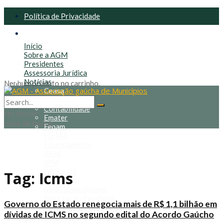
Política de Privacidade
Política de Cookies
Início
Sobre a AGM
Presidentes
Assessoria Jurídica
Notícias
Nenhum produto no carrinho.
Ceasa
Congresso
Contabilidade
No Result
Emater
View All Result
Fepam
FGTAS
Financiamento
IBGE
IPM
Lei Kandir
Tag:
Icms
Mineração
Mobilidade Urbana
Notícias do Facebook
Governo do Estado renegocia mais de R$ 1,1 bilhão em
Notícias em geral
dívidas de ICMS no segundo edital do Acordo Gaúcho
Prefeitos