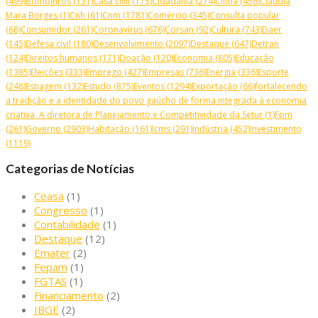
(499)
Bombeiros
(131)
Casa civil
(175)
Cidadania
(274)
Clima
(456)
Cláudia
Mara Borges
(1)
Cnh
(61)
Cnm
(1781)
Comércio
(345)
Consulta popular
(68)
Consumidor
(261)
Coronavírus
(676)
Corsan
(92)
Cultura
(743)
Daer
(145)
Defesa civil
(180)
Desenvolvimento
(2097)
Destaque
(647)
Detran
(124)
Direitos humanos
(171)
Doação
(120)
Economia
(805)
Educação
(1385)
Eleições
(333)
Emprego
(427)
Empresas
(736)
Energia
(336)
Esporte
(248)
Estiagem
(132)
Estudo
(875)
Eventos
(1294)
Exportação
(66)
fortalecendo
a tradição e a identidade do povo gaúcho de forma integrada à economia
criativa. A diretora de Planejamento e Competitividade da Setur
(1)
Fpm
(261)
Governo
(2903)
Habitação
(161)
Icms
(291)
Indústria
(452)
Investimento
(1119)
Categorias de Notícias
Ceasa
(1)
Congresso
(1)
Contabilidade
(1)
Destaque
(12)
Emater
(2)
Fepam
(1)
FGTAS
(1)
Financiamento
(2)
IBGE
(2)