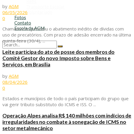
Refis
by
AGM
Transporte Escolar
06/05/2026
Voluntariado
Fotos
0
Contato
Escola da AGM
Chamamento permitiu o abatimento inédito de dívidas com
Cursos da AGM
uso de precatórios. Com prazo de adesão encerrado na última
quinta-feira (30/4), ...
No Result
Leite participa do ato de posse dos membros do
View All Result
Comitê Gestor do novo Imposto sobre Bens e
Serviços, em Brasília
by
AGM
08/04/2026
0
Estados e municípios de todo o país participam do grupo que
vai gerir tributo substituto do ICMS e ISS. O ...
Operação Alpes analisa R$ 140 milhões com indícios de
irregularidades no combate à sonegação de ICMS no
setor metalmecânico