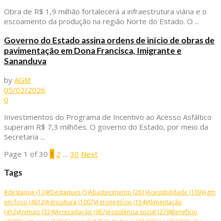
Obra de R$ 1,9 milhão fortalecerá a infraestrutura viária e o
escoamento da produção na região Norte do Estado. O ...
Governo do Estado assina ordens de início de obras de
pavimentação em Dona Francisca, Imigrante e
Sananduva
by
AGM
05/02/2026
0
Investimentos do Programa de Incentivo ao Acesso Asfáltico
superam R$ 7,3 milhões. O governo do Estado, por meio da
Secretaria ...
Page 1 of 30
1
2
…
30
Next
Tags
#destaque
(13)
#Destaques
(5)
Abastecimento
(261)
Acessibilidade
(109)
Agm
em foco
(4612)
Agricultura
(1007)
Agronegócio
(154)
Alimentação
(412)
Animais
(324)
Arrecadação
(967)
Assistência social
(279)
Benefício