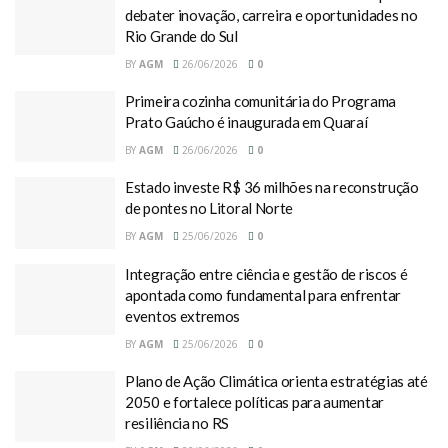
debater inovação, carreira e oportunidades no
Rio Grande do Sul
BY
AGM
26/06/2026
0
Primeira cozinha comunitária do Programa
Prato Gaúcho é inaugurada em Quaraí
BY
AGM
26/06/2026
0
Estado investe R$ 36 milhões na reconstrução
de pontes no Litoral Norte
BY
AGM
25/06/2026
0
Integração entre ciência e gestão de riscos é
apontada como fundamental para enfrentar
eventos extremos
BY
AGM
25/06/2026
0
Plano de Ação Climática orienta estratégias até
2050 e fortalece políticas para aumentar
resiliência no RS