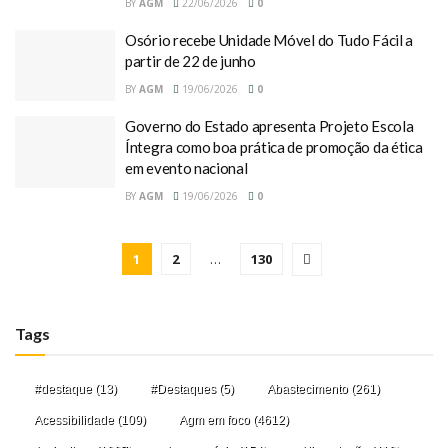
BY
AGM
22/06/2026
0
Osório recebe Unidade Móvel do Tudo Fácil a
partir de 22 de junho
BY
AGM
19/06/2026
0
Governo do Estado apresenta Projeto Escola
Íntegra como boa prática de promoção da ética
em evento nacional
BY
AGM
19/06/2026
0
1
2
…
130
Tags
#destaque
(13)
#Destaques
(5)
Abastecimento
(261)
Acessibilidade
(109)
Agm em foco
(4612)