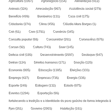
Agricultura
(1007)
Agronegócio
(154)
Alimentação
(412)
Animais
(324)
Arrecadação
(967)
Assistência social
(279)
Benefício
(499)
Bombeiros
(131)
Casa civil
(175)
Cidadania
(274)
Clima
(456)
Cláudia Mara Borges
(1)
Cnh
(61)
Cnm
(1781)
Comércio
(345)
Consulta popular
(68)
Consumidor
(261)
Coronavírus
(676)
Corsan
(92)
Cultura
(743)
Daer
(145)
Defesa civil
(180)
Desenvolvimento
(2097)
Destaque
(647)
Detran
(124)
Direitos humanos
(171)
Doação
(120)
Economia
(805)
Educação
(1385)
Eleições
(333)
Emprego
(427)
Empresas
(736)
Energia
(336)
Esporte
(248)
Estiagem
(132)
Estudo
(875)
Eventos
(1294)
Exportação
(66)
fortalecendo a tradição e a identidade do povo gaúcho de forma integrada à
Fpm
(261)
Governo
(2903)
Habitação
(161)