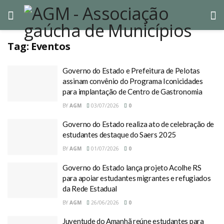
Tag:
Eventos
Governo do Estado e Prefeitura de Pelotas
assinam convênio do Programa Iconicidades
para implantação de Centro de Gastronomia
BY
AGM
03/07/2026
0
Governo do Estado realiza ato de celebração de
estudantes destaque do Saers 2025
BY
AGM
01/07/2026
0
Governo do Estado lança projeto Acolhe RS
para apoiar estudantes migrantes e refugiados
da Rede Estadual
BY
AGM
26/06/2026
0
Juventude do Amanhã reúne estudantes para