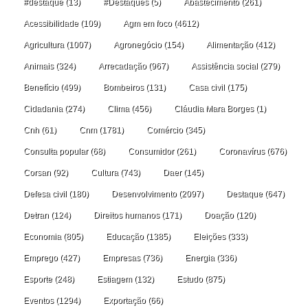
#destaque
(13)
#Destaques
(5)
Abastecimento
(261)
Acessibilidade
(109)
Agm em foco
(4612)
Agricultura
(1007)
Agronegócio
(154)
Alimentação
(412)
Animais
(324)
Arrecadação
(967)
Assistência social
(279)
Benefício
(499)
Bombeiros
(131)
Casa civil
(175)
Cidadania
(274)
Clima
(456)
Cláudia Mara Borges
(1)
Cnh
(61)
Cnm
(1781)
Comércio
(345)
Consulta popular
(68)
Consumidor
(261)
Coronavírus
(676)
Corsan
(92)
Cultura
(743)
Daer
(145)
Defesa civil
(180)
Desenvolvimento
(2097)
Destaque
(647)
Detran
(124)
Direitos humanos
(171)
Doação
(120)
Economia
(805)
Educação
(1385)
Eleições
(333)
Emprego
(427)
Empresas
(736)
Energia
(336)
Esporte
(248)
Estiagem
(132)
Estudo
(875)
Eventos
(1294)
Exportação
(66)