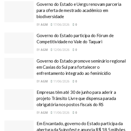
Governo do Estado e Uergs renovam parceria
para oferta de mestrado acadêmico em
biodiversidade
BY
AGM
17/06/2026
0
Governo do Estado participa do Fórum de
Competitividade no Vale do Taquari
BY
AGM
12/06/2026
0
Governo do Estado promove seminário regional
em Caxias do Sul para fortalecer o
enfrentamento integrado ao feminicídio
BY
AGM
11/06/2026
0
Empresas têm até 30 de junho para aderir a
projeto Trânsito Livre que dispensa parada
obrigatória nos postos fiscais do RS
BY
AGM
11/06/2026
0
Em Encantado, governo do Estado participa da
abertura da Suinofest e anuncia R$ 18,5 milhões