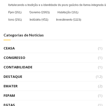
fortalecendo a tradição e a identidade do povo gaúcho de forma integrada à
Fpm
(261)
Governo
(2903)
Habitação
(161)
Icms
(291)
Indústria
(452)
Investimento
(1119)
Categorias de Notícias
CEASA
(1)
CONGRESSO
(1)
CONTABILIDADE
(1)
DESTAQUE
(12)
EMATER
(2)
FEPAM
(1)
FGTAS
(1)