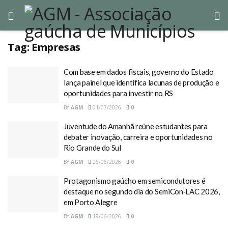
Tag:
Empresas
Com base em dados fiscais, governo do Estado
lança painel que identifica lacunas de produção e
oportunidades para investir no RS
BY
AGM
01/07/2026
0
Juventude do Amanhã reúne estudantes para
debater inovação, carreira e oportunidades no
Rio Grande do Sul
BY
AGM
26/06/2026
0
Protagonismo gaúcho em semicondutores é
destaque no segundo dia do SemiCon‑LAC 2026,
em Porto Alegre
BY
AGM
19/06/2026
0