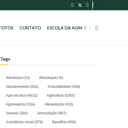
FOTOS
CONTATO
ESCOLA DA AGM
Tags
#destaque
(13)
#Destaques
(5)
Abastecimento
(261)
Acessibilidade
(109)
Agm em foco
(4612)
Agricultura
(1007)
Agronegócio
(154)
Alimentação
(412)
Animais
(324)
Arrecadação
(967)
Assistência social
(279)
Benefício
(499)