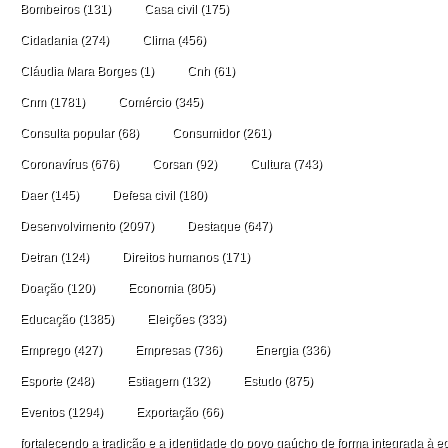
Bombeiros
(131)
Casa civil
(175)
Cidadania
(274)
Clima
(456)
Cláudia Mara Borges
(1)
Cnh
(61)
Cnm
(1781)
Comércio
(345)
Consulta popular
(68)
Consumidor
(261)
Coronavírus
(676)
Corsan
(92)
Cultura
(743)
Daer
(145)
Defesa civil
(180)
Desenvolvimento
(2097)
Destaque
(647)
Detran
(124)
Direitos humanos
(171)
Doação
(120)
Economia
(805)
Educação
(1385)
Eleições
(333)
Emprego
(427)
Empresas
(736)
Energia
(336)
Esporte
(248)
Estiagem
(132)
Estudo
(875)
Eventos
(1294)
Exportação
(66)
fortalecendo a tradição e a identidade do povo gaúcho de forma integrada à ec