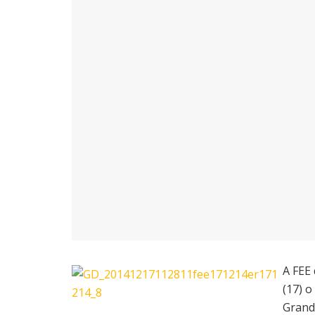
A FEE 
(17) o
Grand