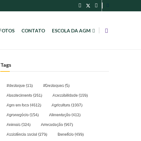
FOTOS
CONTATO
ESCOLA DA AGM
Tags
#destaque
(13)
#Destaques
(5)
Abastecimento
(261)
Acessibilidade
(109)
Agm em foco
(4612)
Agricultura
(1007)
Agronegócio
(154)
Alimentação
(412)
Animais
(324)
Arrecadação
(967)
Assistência social
(279)
Benefício
(499)