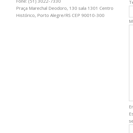
Fone: (51) 3022-7330
T
Praça Marechal Deodoro, 130 sala 1301 Centro
Histórico, Porto Alegre/RS CEP 90010-300
M
E
E
se