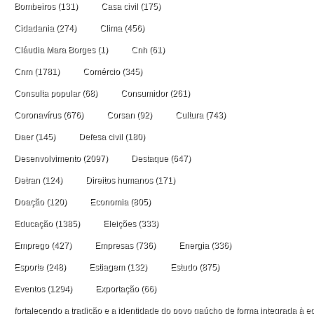
Bombeiros
(131)
Casa civil
(175)
Cidadania
(274)
Clima
(456)
Cláudia Mara Borges
(1)
Cnh
(61)
Cnm
(1781)
Comércio
(345)
Consulta popular
(68)
Consumidor
(261)
Coronavírus
(676)
Corsan
(92)
Cultura
(743)
Daer
(145)
Defesa civil
(180)
Desenvolvimento
(2097)
Destaque
(647)
Detran
(124)
Direitos humanos
(171)
Doação
(120)
Economia
(805)
Educação
(1385)
Eleições
(333)
Emprego
(427)
Empresas
(736)
Energia
(336)
Esporte
(248)
Estiagem
(132)
Estudo
(875)
Eventos
(1294)
Exportação
(66)
fortalecendo a tradição e a identidade do povo gaúcho de forma integrada à ec