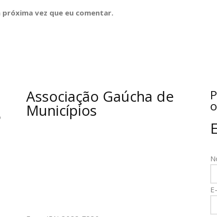
 próxima vez que eu comentar.
Associação Gaúcha de
P
o
Municípios
o
N
E-