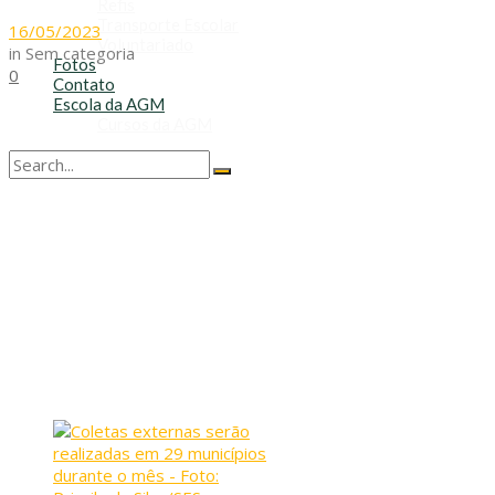
Refis
Transporte Escolar
16/05/2023
Voluntariado
in
Sem categoria
Fotos
0
Contato
Escola da AGM
Cursos da AGM
No Result
View All Result