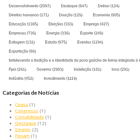
Desenvolvimento
(2097)
Destaque
(647)
Detran
(124)
Direitos humanos
(171)
Doação
(120)
Economia
(805)
Educação
(1385)
Eleições
(333)
Emprego
(427)
Empresas
(736)
Energia
(336)
Esporte
(248)
Estiagem
(132)
Estudo
(875)
Eventos
(1294)
Exportação
(66)
fortalecendo a tradição e a identidade do povo gaúcho de forma integrada à 
Fpm
(261)
Governo
(2903)
Habitação
(161)
Icms
(291)
Indústria
(452)
Investimento
(1119)
Categorias de Notícias
Ceasa
(1)
Congresso
(1)
Contabilidade
(1)
Destaque
(12)
Emater
(2)
Fepam
(1)