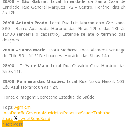
26/08 – São Gabriel
. Local: Irmandade da Santa Casa de
Caridade. Rua General Marques, 72 – Centro. Horário: das 8h
às 12h.
26/08-Antonio Prado
. Local: Rua Luis Marcantonio Grezzana,
380 – Bairro Aparecida. Horário: das 9h às 12h e das 13h às
15h30 (encerra o cadastro). Estende-se até o término das
doações.
28/08 – Santa Maria.
Trota Medicina. Local Alameda Santiago
do Chile,35 – Nª Sª De Lourdes. Horário: das 8h às 14h.
28/08 – Três de Maio
.
Local: Rua Osvaldo Cruz. Horário: das
8h às 11h.
29/08. Palmeira das Missões.
Local: Rua Nissib Nassif, 503,
Céu Azul. Horário: 8h às 12h.
Fonte e imagem: Secretaria Estadual da Saúde
Tags:
Agm em
foco
Doação
Governo
Municípios
Pesquisa
Saúde
Trabalho
Share
Tweet
Send
Send
Next Post