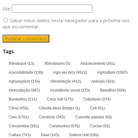
Site
Salvar meus dados neste navegador para a próxima vez
que eu comentar.
Tags
#destaque
(13)
#Destaques
(5)
Abastecimento
(261)
Acessibilidade
(109)
Agm em foco
(4612)
Agricultura
(1007)
Agronegócio
(154)
Alimentação
(412)
Animais
(324)
Arrecadação
(967)
Assistência social
(279)
Benefício
(499)
Bombeiros
(131)
Casa civil
(175)
Cidadania
(274)
Clima
(456)
Cláudia Mara Borges
(1)
Cnh
(61)
Cnm
(1781)
Comércio
(345)
Consulta popular
(68)
Consumidor
(261)
Coronavírus
(676)
Corsan
(92)
Cultura
(743)
Daer
(145)
Defesa civil
(180)