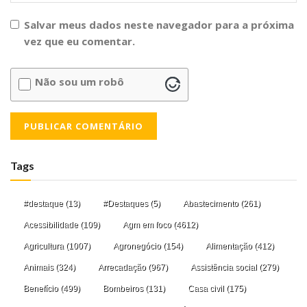
Salvar meus dados neste navegador para a próxima
vez que eu comentar.
Não sou um robô
Tags
#destaque
(13)
#Destaques
(5)
Abastecimento
(261)
Acessibilidade
(109)
Agm em foco
(4612)
Agricultura
(1007)
Agronegócio
(154)
Alimentação
(412)
Animais
(324)
Arrecadação
(967)
Assistência social
(279)
Benefício
(499)
Bombeiros
(131)
Casa civil
(175)