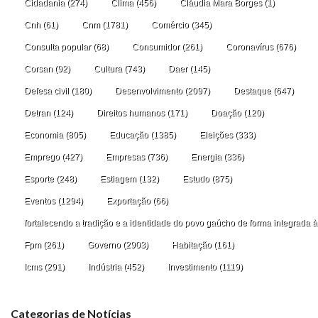
Cidadania
(274)
Clima
(456)
Cláudia Mara Borges
(1)
Cnh
(61)
Cnm
(1781)
Comércio
(345)
Consulta popular
(68)
Consumidor
(261)
Coronavírus
(676)
Corsan
(92)
Cultura
(743)
Daer
(145)
Defesa civil
(180)
Desenvolvimento
(2097)
Destaque
(647)
Detran
(124)
Direitos humanos
(171)
Doação
(120)
Economia
(805)
Educação
(1385)
Eleições
(333)
Emprego
(427)
Empresas
(736)
Energia
(336)
Esporte
(248)
Estiagem
(132)
Estudo
(875)
Eventos
(1294)
Exportação
(66)
fortalecendo a tradição e a identidade do povo gaúcho de forma integrada à
Fpm
(261)
Governo
(2903)
Habitação
(161)
Icms
(291)
Indústria
(452)
Investimento
(1119)
Categorias de Notícias