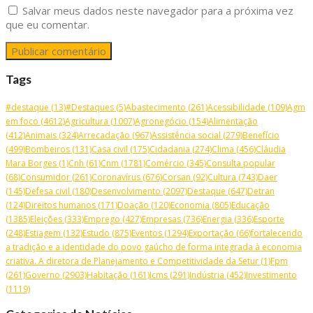
Salvar meus dados neste navegador para a próxima vez
que eu comentar.
Tags
#destaque
(13)
#Destaques
(5)
Abastecimento
(261)
Acessibilidade
(109)
Agm
em foco
(4612)
Agricultura
(1007)
Agronegócio
(154)
Alimentação
(412)
Animais
(324)
Arrecadação
(967)
Assistência social
(279)
Benefício
(499)
Bombeiros
(131)
Casa civil
(175)
Cidadania
(274)
Clima
(456)
Cláudia
Mara Borges
(1)
Cnh
(61)
Cnm
(1781)
Comércio
(345)
Consulta popular
(68)
Consumidor
(261)
Coronavírus
(676)
Corsan
(92)
Cultura
(743)
Daer
(145)
Defesa civil
(180)
Desenvolvimento
(2097)
Destaque
(647)
Detran
(124)
Direitos humanos
(171)
Doação
(120)
Economia
(805)
Educação
(1385)
Eleições
(333)
Emprego
(427)
Empresas
(736)
Energia
(336)
Esporte
(248)
Estiagem
(132)
Estudo
(875)
Eventos
(1294)
Exportação
(66)
fortalecendo
a tradição e a identidade do povo gaúcho de forma integrada à economia
criativa. A diretora de Planejamento e Competitividade da Setur
(1)
Fpm
(261)
Governo
(2903)
Habitação
(161)
Icms
(291)
Indústria
(452)
Investimento
(1119)