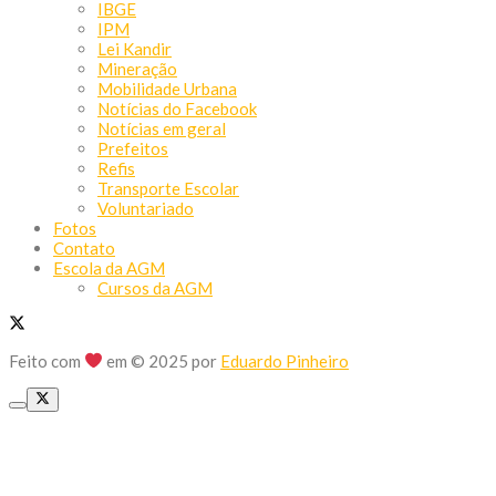
IBGE
IPM
Lei Kandir
Mineração
Mobilidade Urbana
Notícias do Facebook
Notícias em geral
Prefeitos
Refis
Transporte Escolar
Voluntariado
Fotos
Contato
Escola da AGM
Cursos da AGM
Feito com
em © 2025 por
Eduardo Pinheiro