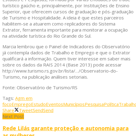
turístico gaúcho e, principalmente, por Instituições de Ensino
Superior, que oferecem cursos de graduação e pós-graduação
de Turismo e Hospitalidade. A ideia é que estes parceiros
habilitem-se a atuarem como replicadores do Sistema
Extrator, ferramenta importante para monitorar a ocupação
na atividade turística do Rio Grande do Sul.
Marcia lembrou que o Painel de Indicadores do Observatório
já contempla dados de Trabalho e Emprego e que o Extrator
qualificará a informação. Quem tiver interesse em saber mais
sobre os dados da RAIS 2014 (Base 2013) pode acessar
http://www.turismo.rs.gov.br/lista/…/Observatorio-do-
Turismo, na publicação análises setoriais.
Fonte: Observatório de Turismo/RS
Tags:
Agm em
foco
Emprego
Estudo
Eventos
Municípios
Pesquisa
Política
Trabalh
Share
Tweet
Send
Send
Next Post
Rede Lilás garante proteção e autonomia para
as mulheres