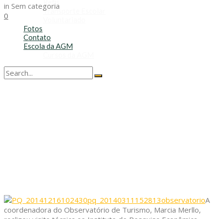
Refis
in
Sem categoria
Transporte Escolar
0
Voluntariado
Fotos
Contato
Escola da AGM
Cursos da AGM
No Result
View All Result
A
coordenadora do Observatório de Turismo, Marcia Merllo,