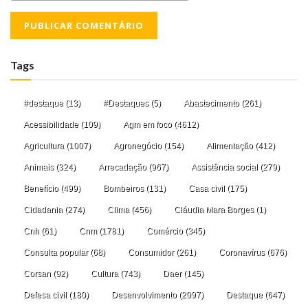
Tags
#destaque
(13)
#Destaques
(5)
Abastecimento
(261)
Acessibilidade
(109)
Agm em foco
(4612)
Agricultura
(1007)
Agronegócio
(154)
Alimentação
(412)
Animais
(324)
Arrecadação
(967)
Assistência social
(279)
Benefício
(499)
Bombeiros
(131)
Casa civil
(175)
Cidadania
(274)
Clima
(456)
Cláudia Mara Borges
(1)
Cnh
(61)
Cnm
(1781)
Comércio
(345)
Consulta popular
(68)
Consumidor
(261)
Coronavírus
(676)
Corsan
(92)
Cultura
(743)
Daer
(145)
Defesa civil
(180)
Desenvolvimento
(2097)
Destaque
(647)