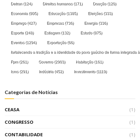
Detran
(124)
Direitos humanos
(171)
Doação
(120)
Economia
(805)
Educação
(1385)
Eleições
(333)
Emprego
(427)
Empresas
(736)
Energia
(336)
Esporte
(248)
Estiagem
(132)
Estudo
(875)
Eventos
(1294)
Exportação
(66)
fortalecendo a tradição e a identidade do povo gaúcho de forma integrada à
Fpm
(261)
Governo
(2903)
Habitação
(161)
Icms
(291)
Indústria
(452)
Investimento
(1119)
Categorias de Notícias
CEASA
(1)
CONGRESSO
(1)
CONTABILIDADE
(1)