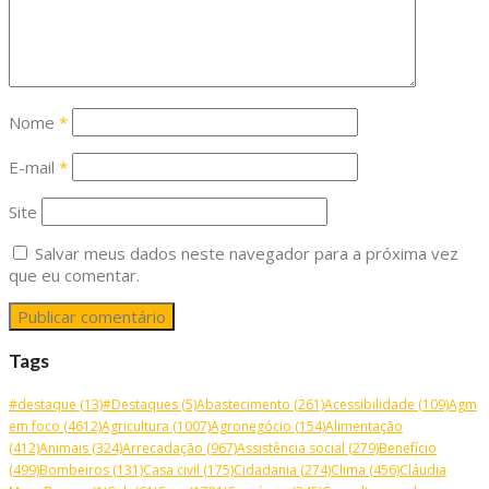
Nome
*
E-mail
*
Site
Salvar meus dados neste navegador para a próxima vez
que eu comentar.
Tags
#destaque
(13)
#Destaques
(5)
Abastecimento
(261)
Acessibilidade
(109)
Agm
em foco
(4612)
Agricultura
(1007)
Agronegócio
(154)
Alimentação
(412)
Animais
(324)
Arrecadação
(967)
Assistência social
(279)
Benefício
(499)
Bombeiros
(131)
Casa civil
(175)
Cidadania
(274)
Clima
(456)
Cláudia