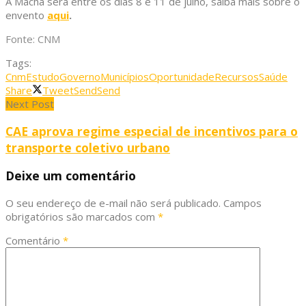
A Macha será entre os dias 8 e 11 de julho, saiba mais sobre o
envento
aqui
.
Fonte: CNM
Tags:
Cnm
Estudo
Governo
Municípios
Oportunidade
Recursos
Saúde
Share
Tweet
Send
Send
Next Post
CAE aprova regime especial de incentivos para o
transporte coletivo urbano
Deixe um comentário
O seu endereço de e-mail não será publicado.
Campos
obrigatórios são marcados com
*
Comentário
*