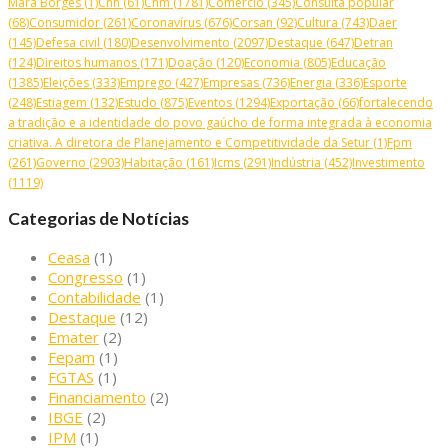
Mara Borges
(1)
Cnh
(61)
Cnm
(1781)
Comércio
(345)
Consulta popular
(68)
Consumidor
(261)
Coronavírus
(676)
Corsan
(92)
Cultura
(743)
Daer
(145)
Defesa civil
(180)
Desenvolvimento
(2097)
Destaque
(647)
Detran
(124)
Direitos humanos
(171)
Doação
(120)
Economia
(805)
Educação
(1385)
Eleições
(333)
Emprego
(427)
Empresas
(736)
Energia
(336)
Esporte
(248)
Estiagem
(132)
Estudo
(875)
Eventos
(1294)
Exportação
(66)
fortalecendo
a tradição e a identidade do povo gaúcho de forma integrada à economia
criativa. A diretora de Planejamento e Competitividade da Setur
(1)
Fpm
(261)
Governo
(2903)
Habitação
(161)
Icms
(291)
Indústria
(452)
Investimento
(1119)
Categorias de Notícias
Ceasa
(1)
Congresso
(1)
Contabilidade
(1)
Destaque
(12)
Emater
(2)
Fepam
(1)
FGTAS
(1)
Financiamento
(2)
IBGE
(2)
IPM
(1)