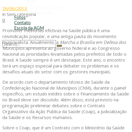
Refis
Transporte Escolar
26/06/2013
Voluntariado
in
Sem categoria
Fotos
0
Contato
Escola da AGM
Promover melhorias efetivas na Saúde pública é uma
Cursos da AGM
reivindicação popular, e uma antiga pauta do movimento
municipalista. Anualmente, a
Marcha a Brasília em Defesa dos
Municípios
apresenta ao governo federal e ao Congresso
No Result
Nacional as prioridades levantadas pelos prefeitos de todo o
View All Result
Brasil. A Saúde sempre é um destaque. Este ano, o encontro
terá um espaço especial para debater os problemas e os
desafios atuais do setor com os gestores municipais.
De acordo com o departamento técnico de Saúde da
Confederação Nacional de Municípios (CNM), durante o painel
específico, um estudo inédito sobre o Financiamento da Saúde
no Brasil deve ser discutido. Além disso, está previsto na
programação preliminar debates sobre o Contrato
Organizativo da Ação Publica da Saúde (Coap), a Judicialização
da Saúde e os Recursos Humanos.
Sobre o Coap, que é um Contrato com o Ministério da Saúde