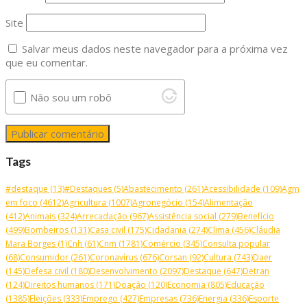
Site
Salvar meus dados neste navegador para a próxima vez
que eu comentar.
Não sou um robô
Tags
#destaque
(13)
#Destaques
(5)
Abastecimento
(261)
Acessibilidade
(109)
Agm
em foco
(4612)
Agricultura
(1007)
Agronegócio
(154)
Alimentação
(412)
Animais
(324)
Arrecadação
(967)
Assistência social
(279)
Benefício
(499)
Bombeiros
(131)
Casa civil
(175)
Cidadania
(274)
Clima
(456)
Cláudia
Mara Borges
(1)
Cnh
(61)
Cnm
(1781)
Comércio
(345)
Consulta popular
(68)
Consumidor
(261)
Coronavírus
(676)
Corsan
(92)
Cultura
(743)
Daer
(145)
Defesa civil
(180)
Desenvolvimento
(2097)
Destaque
(647)
Detran
(124)
Direitos humanos
(171)
Doação
(120)
Economia
(805)
Educação
(1385)
Eleições
(333)
Emprego
(427)
Empresas
(736)
Energia
(336)
Esporte