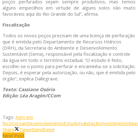
poços perfurados sejam sempre produtivos, mas temos
alguns empecilhos em virtude de alguns solos não muito
favoráveis aqui do Rio Grande do Sul”, afirma.
Fiscalização
Todos os novos poços precisam de uma licença de perfuração
que é emitida pelo Departamento de Recursos Hídricos
(DRH), da Secretaria do Ambiente e Desenvolvimento
Sustentável (Sema), responsável pela fiscalização e controle
da água em todo o território estadual. “O estudo é feito,
escolhe-se o ponto para perfurar e encaminha-se a solicitação.
Depois, é esperar pela autorização, ou não, que é emitida pelo
órgão”, explica Dallegrave.
Texto: Cassiane Osório
Edição: Léa Aragón/CCom
Tags:
Agm em
foco
Corsan
Desenvolvimento
Estudo
Habitação
Investimento
Muni
Share
Tweet
Send
Send
Next Post