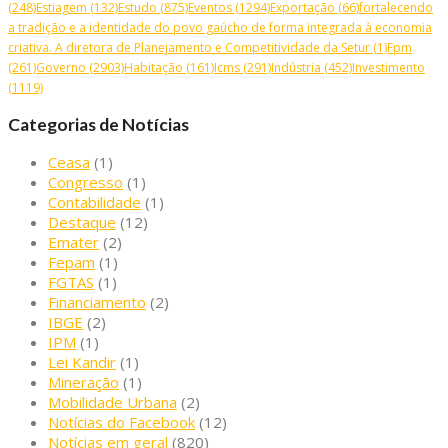
(248)
Estiagem
(132)
Estudo
(875)
Eventos
(1294)
Exportação
(66)
fortalecendo
a tradição e a identidade do povo gaúcho de forma integrada à economia
criativa. A diretora de Planejamento e Competitividade da Setur
(1)
Fpm
(261)
Governo
(2903)
Habitação
(161)
Icms
(291)
Indústria
(452)
Investimento
(1119)
Categorias de Notícias
Ceasa
(1)
Congresso
(1)
Contabilidade
(1)
Destaque
(12)
Emater
(2)
Fepam
(1)
FGTAS
(1)
Financiamento
(2)
IBGE
(2)
IPM
(1)
Lei Kandir
(1)
Mineração
(1)
Mobilidade Urbana
(2)
Notícias do Facebook
(12)
Notícias em geral
(820)