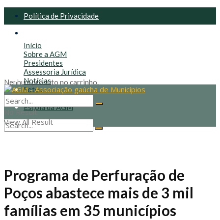
Política de Privacidade
Política de Cookies
Início
Sobre a AGM
Presidentes
Assessoria Jurídica
Notícias
Nenhum produto no carrinho.
Fotos
Contato
Escola da AGM
No Result
View All Result
No Result
View All Result
Programa de Perfuração de
Poços abastece mais de 3 mil
famílias em 35 municípios