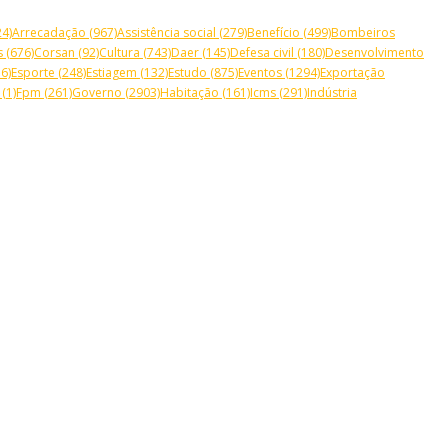
4)
Arrecadação
(967)
Assistência social
(279)
Benefício
(499)
Bombeiros
s
(676)
Corsan
(92)
Cultura
(743)
Daer
(145)
Defesa civil
(180)
Desenvolvimento
6)
Esporte
(248)
Estiagem
(132)
Estudo
(875)
Eventos
(1294)
Exportação
(1)
Fpm
(261)
Governo
(2903)
Habitação
(161)
Icms
(291)
Indústria