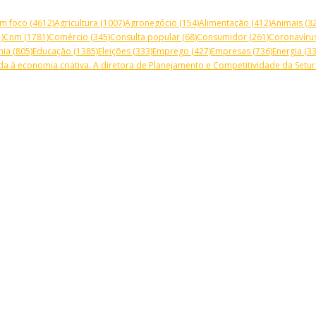
m foco
(4612)
Agricultura
(1007)
Agronegócio
(154)
Alimentação
(412)
Animais
(32
)
Cnm
(1781)
Comércio
(345)
Consulta popular
(68)
Consumidor
(261)
Coronavíru
mia
(805)
Educação
(1385)
Eleições
(333)
Emprego
(427)
Empresas
(736)
Energia
(33
a à economia criativa. A diretora de Planejamento e Competitividade da Setur