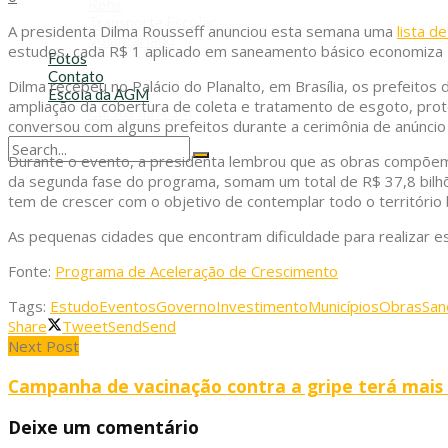
Refis
Transporte Escolar
A presidenta Dilma Rousseff anunciou esta semana uma
lista d
Voluntariado
estudos, cada R$ 1 aplicado em saneamento básico economiza 
Fotos
Contato
Dilma recebeu no Palácio do Planalto, em Brasília, os prefeit
Escola da AGM
ampliação da cobertura de coleta e tratamento de esgoto, prot
Cursos da AGM
conversou com alguns prefeitos durante a cerimônia de anúncio
Durante o evento, a presidenta lembrou que as obras compõem
No Result
da segunda fase do programa, somam um total de R$ 37,8 bilh
View All Result
tem de crescer com o objetivo de contemplar todo o território
As pequenas cidades que encontram dificuldade para realizar es
Fonte:
Programa de Aceleração de Crescimento
Tags:
Estudo
Eventos
Governo
Investimento
Municípios
Obras
San
Share
Tweet
Send
Send
Next Post
Campanha de vacinação contra a gripe terá mais
Deixe um comentário