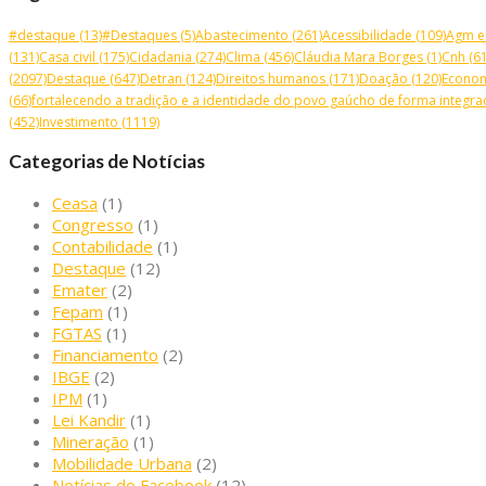
#destaque
(13)
#Destaques
(5)
Abastecimento
(261)
Acessibilidade
(109)
Agm e
(131)
Casa civil
(175)
Cidadania
(274)
Clima
(456)
Cláudia Mara Borges
(1)
Cnh
(61
(2097)
Destaque
(647)
Detran
(124)
Direitos humanos
(171)
Doação
(120)
Econo
(66)
fortalecendo a tradição e a identidade do povo gaúcho de forma integrad
(452)
Investimento
(1119)
Categorias de Notícias
Ceasa
(1)
Congresso
(1)
Contabilidade
(1)
Destaque
(12)
Emater
(2)
Fepam
(1)
FGTAS
(1)
Financiamento
(2)
IBGE
(2)
IPM
(1)
Lei Kandir
(1)
Mineração
(1)
Mobilidade Urbana
(2)
Notícias do Facebook
(12)