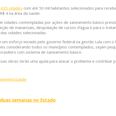
e 635 cidades
com até 50 mil habitantes selecionados para recebe
R$ 4 na área da saúde.
os de cidades contempladas por ações de saneamento básico prev
eção de mananciais, despoluição de cursos d’água e para o trata
 das cidades selecionadas.
 um esforço iniciado pelo governo federal na gestão Lula com 
ões considerando todos os municípios contemplados, sejam peq
 brasileiro com sistema de saneamento básico.
sas obras terão uma ajuda para atacar o problema e contribuir p
eamento
Saúde
 duas semanas no Estado