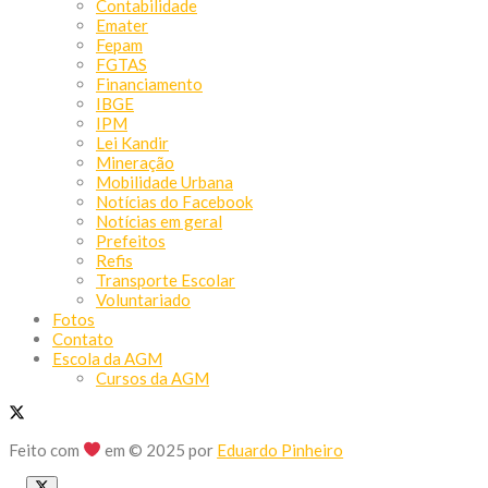
Contabilidade
Emater
Fepam
FGTAS
Financiamento
IBGE
IPM
Lei Kandir
Mineração
Mobilidade Urbana
Notícias do Facebook
Notícias em geral
Prefeitos
Refis
Transporte Escolar
Voluntariado
Fotos
Contato
Escola da AGM
Cursos da AGM
Feito com
em © 2025 por
Eduardo Pinheiro