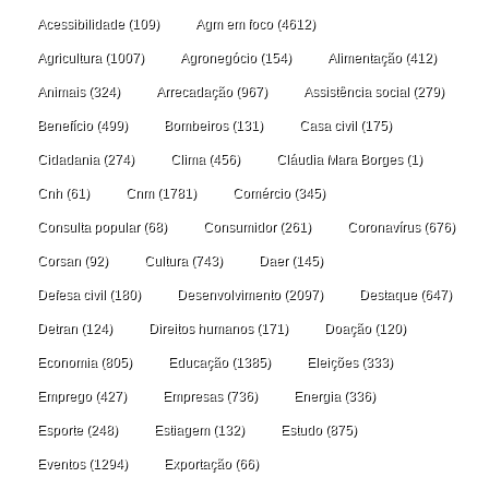
Acessibilidade
(109)
Agm em foco
(4612)
Agricultura
(1007)
Agronegócio
(154)
Alimentação
(412)
Animais
(324)
Arrecadação
(967)
Assistência social
(279)
Benefício
(499)
Bombeiros
(131)
Casa civil
(175)
Cidadania
(274)
Clima
(456)
Cláudia Mara Borges
(1)
Cnh
(61)
Cnm
(1781)
Comércio
(345)
Consulta popular
(68)
Consumidor
(261)
Coronavírus
(676)
Corsan
(92)
Cultura
(743)
Daer
(145)
Defesa civil
(180)
Desenvolvimento
(2097)
Destaque
(647)
Detran
(124)
Direitos humanos
(171)
Doação
(120)
Economia
(805)
Educação
(1385)
Eleições
(333)
Emprego
(427)
Empresas
(736)
Energia
(336)
Esporte
(248)
Estiagem
(132)
Estudo
(875)
Eventos
(1294)
Exportação
(66)