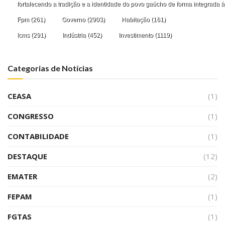
fortalecendo a tradição e a identidade do povo gaúcho de forma integrada à
Fpm
(261)
Governo
(2903)
Habitação
(161)
Icms
(291)
Indústria
(452)
Investimento
(1119)
Categorias de Notícias
CEASA
(1)
CONGRESSO
(1)
CONTABILIDADE
(1)
DESTAQUE
(12)
EMATER
(2)
FEPAM
(1)
FGTAS
(1)