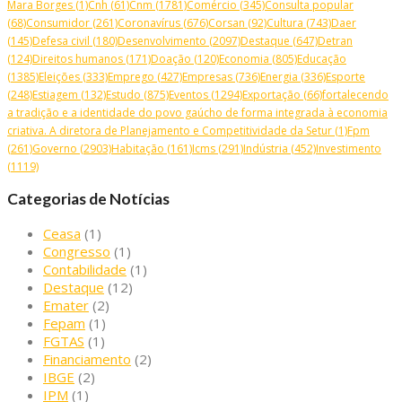
Mara Borges
(1)
Cnh
(61)
Cnm
(1781)
Comércio
(345)
Consulta popular
(68)
Consumidor
(261)
Coronavírus
(676)
Corsan
(92)
Cultura
(743)
Daer
(145)
Defesa civil
(180)
Desenvolvimento
(2097)
Destaque
(647)
Detran
(124)
Direitos humanos
(171)
Doação
(120)
Economia
(805)
Educação
(1385)
Eleições
(333)
Emprego
(427)
Empresas
(736)
Energia
(336)
Esporte
(248)
Estiagem
(132)
Estudo
(875)
Eventos
(1294)
Exportação
(66)
fortalecendo
a tradição e a identidade do povo gaúcho de forma integrada à economia
criativa. A diretora de Planejamento e Competitividade da Setur
(1)
Fpm
(261)
Governo
(2903)
Habitação
(161)
Icms
(291)
Indústria
(452)
Investimento
(1119)
Categorias de Notícias
Ceasa
(1)
Congresso
(1)
Contabilidade
(1)
Destaque
(12)
Emater
(2)
Fepam
(1)
FGTAS
(1)
Financiamento
(2)
IBGE
(2)
IPM
(1)