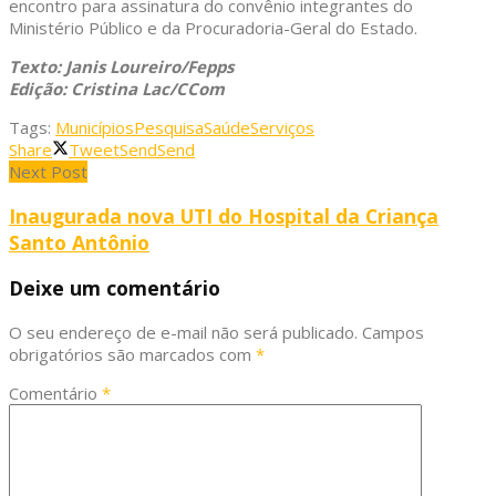
encontro para assinatura do convênio integrantes do
Ministério Público e da Procuradoria-Geral do Estado.
Texto: Janis Loureiro/Fepps
Edição: Cristina Lac/CCom
Tags:
Municípios
Pesquisa
Saúde
Serviços
Share
Tweet
Send
Send
Next Post
Inaugurada nova UTI do Hospital da Criança
Santo Antônio
Deixe um comentário
O seu endereço de e-mail não será publicado.
Campos
obrigatórios são marcados com
*
Comentário
*