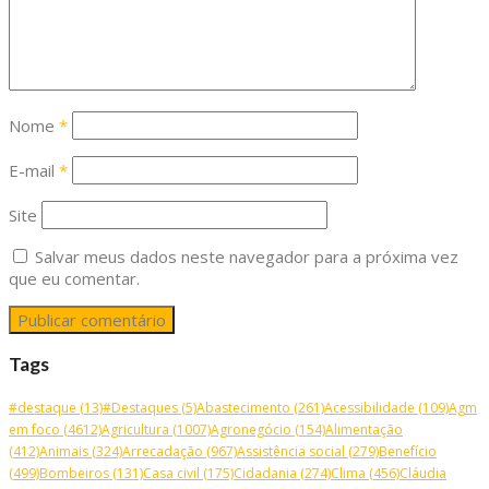
Nome
*
E-mail
*
Site
Salvar meus dados neste navegador para a próxima vez
que eu comentar.
Tags
#destaque
(13)
#Destaques
(5)
Abastecimento
(261)
Acessibilidade
(109)
Agm
em foco
(4612)
Agricultura
(1007)
Agronegócio
(154)
Alimentação
(412)
Animais
(324)
Arrecadação
(967)
Assistência social
(279)
Benefício
(499)
Bombeiros
(131)
Casa civil
(175)
Cidadania
(274)
Clima
(456)
Cláudia