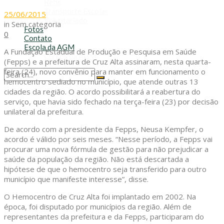
Refis
Transporte Escolar
25/06/2015
Voluntariado
in
Sem categoria
Fotos
0
Contato
Escola da AGM
A Fundação Estadual de Produção e Pesquisa em Saúde
Cursos da AGM
(Fepps) e a prefeitura de Cruz Alta assinaram, nesta quarta-
feira (24), novo convênio para manter em funcionamento o
hemocentro sediado no município, que atende outras 13
No Result
cidades da região. O acordo possibilitará a reabertura do
View All Result
serviço, que havia sido fechado na terça-feira (23) por decisão
unilateral da prefeitura.
De acordo com a presidente da Fepps, Neusa Kempfer, o
acordo é válido por seis meses. “Nesse período, a Fepps vai
procurar uma nova fórmula de gestão para não prejudicar a
saúde da população da região. Não está descartada a
hipótese de que o hemocentro seja transferido para outro
município que manifeste interesse”, disse.
O Hemocentro de Cruz Alta foi implantado em 2002. Na
época, foi disputado por municípios da região. Além de
representantes da prefeitura e da Fepps, participaram do