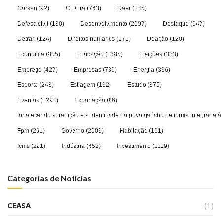
Corsan
(92)
Cultura
(743)
Daer
(145)
Defesa civil
(180)
Desenvolvimento
(2097)
Destaque
(647)
Detran
(124)
Direitos humanos
(171)
Doação
(120)
Economia
(805)
Educação
(1385)
Eleições
(333)
Emprego
(427)
Empresas
(736)
Energia
(336)
Esporte
(248)
Estiagem
(132)
Estudo
(875)
Eventos
(1294)
Exportação
(66)
fortalecendo a tradição e a identidade do povo gaúcho de forma integrada à
Fpm
(261)
Governo
(2903)
Habitação
(161)
Icms
(291)
Indústria
(452)
Investimento
(1119)
Categorias de Notícias
CEASA
(1)