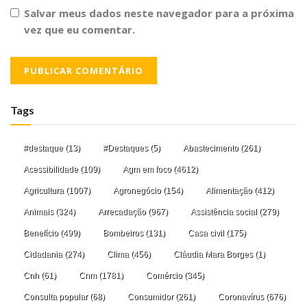
Salvar meus dados neste navegador para a próxima
vez que eu comentar.
Tags
#destaque
(13)
#Destaques
(5)
Abastecimento
(261)
Acessibilidade
(109)
Agm em foco
(4612)
Agricultura
(1007)
Agronegócio
(154)
Alimentação
(412)
Animais
(324)
Arrecadação
(967)
Assistência social
(279)
Benefício
(499)
Bombeiros
(131)
Casa civil
(175)
Cidadania
(274)
Clima
(456)
Cláudia Mara Borges
(1)
Cnh
(61)
Cnm
(1781)
Comércio
(345)
Consulta popular
(68)
Consumidor
(261)
Coronavírus
(676)