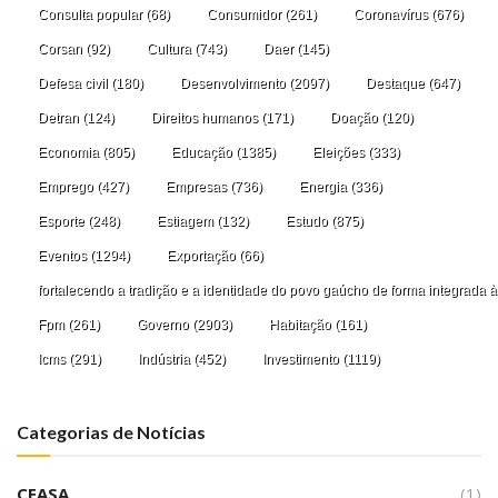
Consulta popular
(68)
Consumidor
(261)
Coronavírus
(676)
Corsan
(92)
Cultura
(743)
Daer
(145)
Defesa civil
(180)
Desenvolvimento
(2097)
Destaque
(647)
Detran
(124)
Direitos humanos
(171)
Doação
(120)
Economia
(805)
Educação
(1385)
Eleições
(333)
Emprego
(427)
Empresas
(736)
Energia
(336)
Esporte
(248)
Estiagem
(132)
Estudo
(875)
Eventos
(1294)
Exportação
(66)
fortalecendo a tradição e a identidade do povo gaúcho de forma integrada à
Fpm
(261)
Governo
(2903)
Habitação
(161)
Icms
(291)
Indústria
(452)
Investimento
(1119)
Categorias de Notícias
CEASA
(1)