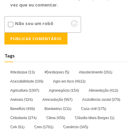
vez que eu comentar.
Não sou um robô
Tags
#destaque
(13)
#Destaques
(5)
Abastecimento
(261)
Acessibilidade
(109)
Agm em foco
(4612)
Agricultura
(1007)
Agronegócio
(154)
Alimentação
(412)
Animais
(324)
Arrecadação
(967)
Assistência social
(279)
Benefício
(499)
Bombeiros
(131)
Casa civil
(175)
Cidadania
(274)
Clima
(456)
Cláudia Mara Borges
(1)
Cnh
(61)
Cnm
(1781)
Comércio
(345)