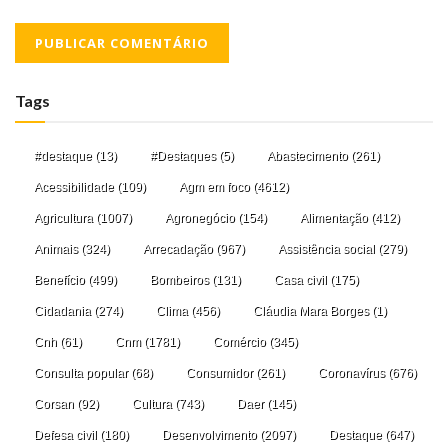
Tags
#destaque
(13)
#Destaques
(5)
Abastecimento
(261)
Acessibilidade
(109)
Agm em foco
(4612)
Agricultura
(1007)
Agronegócio
(154)
Alimentação
(412)
Animais
(324)
Arrecadação
(967)
Assistência social
(279)
Benefício
(499)
Bombeiros
(131)
Casa civil
(175)
Cidadania
(274)
Clima
(456)
Cláudia Mara Borges
(1)
Cnh
(61)
Cnm
(1781)
Comércio
(345)
Consulta popular
(68)
Consumidor
(261)
Coronavírus
(676)
Corsan
(92)
Cultura
(743)
Daer
(145)
Defesa civil
(180)
Desenvolvimento
(2097)
Destaque
(647)