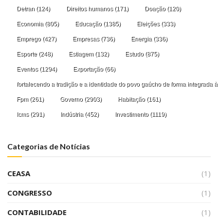
Detran
(124)
Direitos humanos
(171)
Doação
(120)
Economia
(805)
Educação
(1385)
Eleições
(333)
Emprego
(427)
Empresas
(736)
Energia
(336)
Esporte
(248)
Estiagem
(132)
Estudo
(875)
Eventos
(1294)
Exportação
(66)
fortalecendo a tradição e a identidade do povo gaúcho de forma integrada à
Fpm
(261)
Governo
(2903)
Habitação
(161)
Icms
(291)
Indústria
(452)
Investimento
(1119)
Categorias de Notícias
CEASA
(1)
CONGRESSO
(1)
CONTABILIDADE
(1)