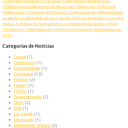
(124)
Direitos humanos
(171)
Doação
(120)
Economia
(805)
Educação
(1385)
Eleições
(333)
Emprego
(427)
Empresas
(736)
Energia
(336)
Esporte
(248)
Estiagem
(132)
Estudo
(875)
Eventos
(1294)
Exportação
(66)
fortalecendo
a tradição e a identidade do povo gaúcho de forma integrada à economia
criativa. A diretora de Planejamento e Competitividade da Setur
(1)
Fpm
(261)
Governo
(2903)
Habitação
(161)
Icms
(291)
Indústria
(452)
Investimento
(1119)
Categorias de Notícias
Ceasa
(1)
Congresso
(1)
Contabilidade
(1)
Destaque
(12)
Emater
(2)
Fepam
(1)
FGTAS
(1)
Financiamento
(2)
IBGE
(2)
IPM
(1)
Lei Kandir
(1)
Mineração
(1)
Mobilidade Urbana
(2)