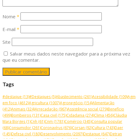
Nome
*
E-mail
*
Site
Salvar meus dados neste navegador para a próxima vez
que eu comentar.
Tags
#destaque
(13)
#Destaques
(5)
Abastecimento
(261)
Acessibilidade
(109)
Agm
em foco
(4612)
Agricultura
(1007)
Agronegócio
(154)
Alimentação
(412)
Animais
(324)
Arrecadação
(967)
Assistência social
(279)
Benefício
(499)
Bombeiros
(131)
Casa civil
(175)
Cidadania
(274)
Clima
(456)
Cláudia
Mara Borges
(1)
Cnh
(61)
Cnm
(1781)
Comércio
(345)
Consulta popular
(68)
Consumidor
(261)
Coronavírus
(676)
Corsan
(92)
Cultura
(743)
Daer
(145)
Defesa civil
(180)
Desenvolvimento
(2097)
Destaque
(647)
Detran