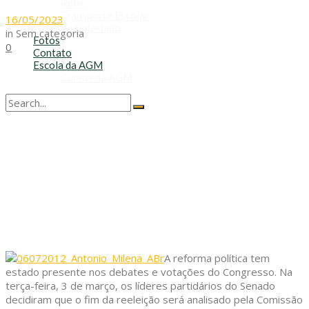
Refis
Transporte Escolar
16/05/2023
Voluntariado
in
Sem categoria
Fotos
0
Contato
Escola da AGM
Cursos da AGM
No Result
View All Result
A reforma política tem
estado presente nos debates e votações do Congresso. Na
terça-feira, 3 de março, os líderes partidários do Senado
decidiram que o fim da reeleição será analisado pela Comissão