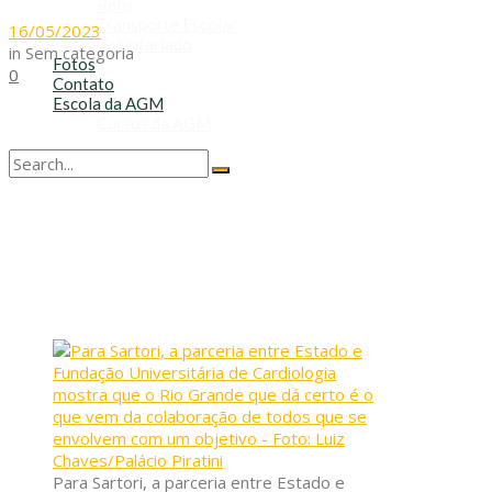
Refis
Transporte Escolar
16/05/2023
Voluntariado
in
Sem categoria
Fotos
0
Contato
Escola da AGM
Cursos da AGM
No Result
View All Result
Para Sartori, a parceria entre Estado e