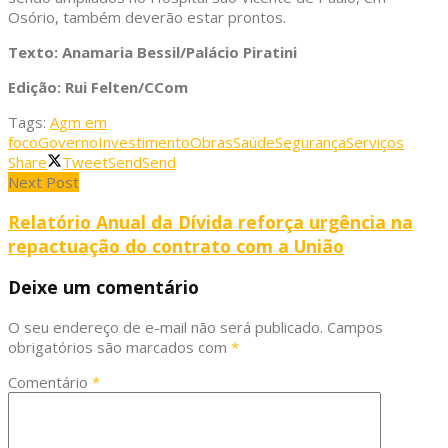
Osório, também deverão estar prontos.
Texto: Anamaria Bessil/Palácio Piratini
Edição: Rui Felten/CCom
Tags:
Agm em
foco
Governo
Investimento
Obras
Saúde
Segurança
Serviços
Share
Tweet
Send
Send
Next Post
Relatório Anual da Dívida reforça urgência na
repactuação do contrato com a União
Deixe um comentário
O seu endereço de e-mail não será publicado.
Campos
obrigatórios são marcados com
*
Comentário
*