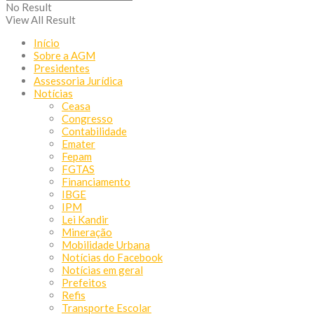
No Result
View All Result
Início
Sobre a AGM
Presidentes
Assessoria Jurídica
Notícias
Ceasa
Congresso
Contabilidade
Emater
Fepam
FGTAS
Financiamento
IBGE
IPM
Lei Kandir
Mineração
Mobilidade Urbana
Notícias do Facebook
Notícias em geral
Prefeitos
Refis
Transporte Escolar