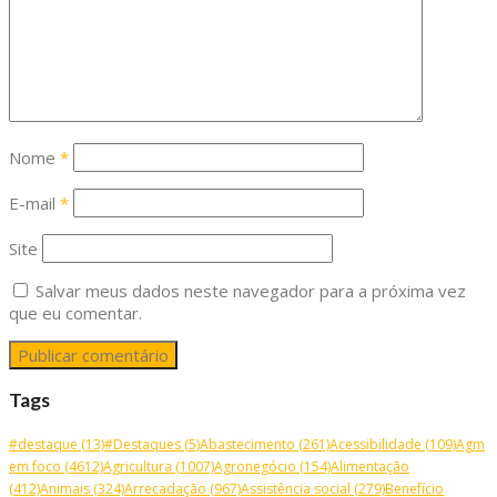
Nome
*
E-mail
*
Site
Salvar meus dados neste navegador para a próxima vez
que eu comentar.
Tags
#destaque
(13)
#Destaques
(5)
Abastecimento
(261)
Acessibilidade
(109)
Agm
em foco
(4612)
Agricultura
(1007)
Agronegócio
(154)
Alimentação
(412)
Animais
(324)
Arrecadação
(967)
Assistência social
(279)
Benefício