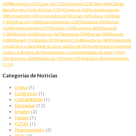
(499)
Bombeiros
(131)
Casa civil
(175)
Cidadania
(274)
Clima
(456)
Cláudia
Mara Borges
(1)
Cnh
(61)
Cnm
(1781)
Comércio
(345)
Consulta popular
(68)
Consumidor
(261)
Coronavírus
(676)
Corsan
(92)
Cultura
(743)
Daer
(145)
Defesa civil
(180)
Desenvolvimento
(2097)
Destaque
(647)
Detran
(124)
Direitos humanos
(171)
Doação
(120)
Economia
(805)
Educação
(1385)
Eleições
(333)
Emprego
(427)
Empresas
(736)
Energia
(336)
Esporte
(248)
Estiagem
(132)
Estudo
(875)
Eventos
(1294)
Exportação
(66)
fortalecendo
a tradição e a identidade do povo gaúcho de forma integrada à economia
criativa. A diretora de Planejamento e Competitividade da Setur
(1)
Fpm
(261)
Governo
(2903)
Habitação
(161)
Icms
(291)
Indústria
(452)
Investimento
(1119)
Categorias de Notícias
Ceasa
(1)
Congresso
(1)
Contabilidade
(1)
Destaque
(12)
Emater
(2)
Fepam
(1)
FGTAS
(1)
Financiamento
(2)
IBGE
(2)