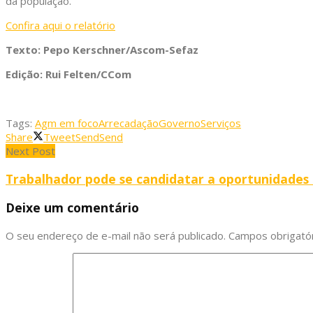
da população.
Confira aqui o relatório
Texto: Pepo Kerschner/Ascom-Sefaz
Edição: Rui Felten/CCom
Tags:
Agm em foco
Arrecadação
Governo
Serviços
Share
Tweet
Send
Send
Next Post
Trabalhador pode se candidatar a oportunidades
Deixe um comentário
O seu endereço de e-mail não será publicado.
Campos obrigató