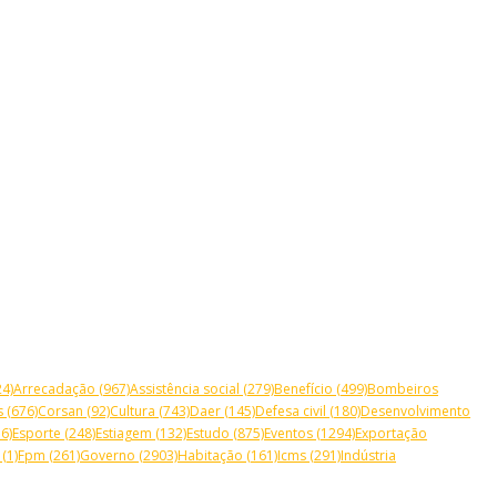
4)
Arrecadação
(967)
Assistência social
(279)
Benefício
(499)
Bombeiros
s
(676)
Corsan
(92)
Cultura
(743)
Daer
(145)
Defesa civil
(180)
Desenvolvimento
6)
Esporte
(248)
Estiagem
(132)
Estudo
(875)
Eventos
(1294)
Exportação
(1)
Fpm
(261)
Governo
(2903)
Habitação
(161)
Icms
(291)
Indústria