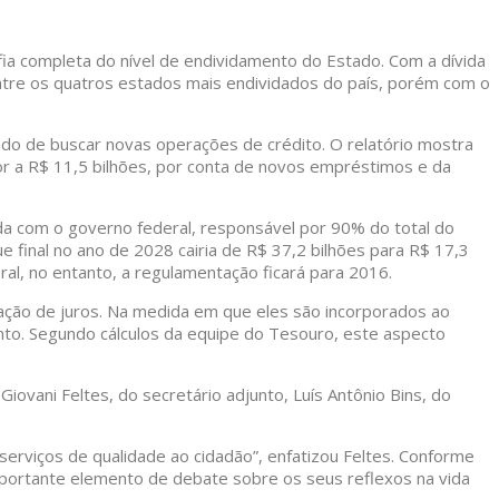
afia completa do nível de endividamento do Estado. Com a dívida
 entre os quatros estados mais endividados do país, porém com o
do de buscar novas operações de crédito. O relatório mostra
or a R$ 11,5 bilhões, por conta de novos empréstimos e da
da com o governo federal, responsável por 90% do total do
final no ano de 2028 cairia de R$ 37,2 bilhões para R$ 17,3
al, no entanto, a regulamentação ficará para 2016.
ização de juros. Na medida em que eles são incorporados ao
ento. Segundo cálculos da equipe do Tesouro, este aspecto
iovani Feltes, do secretário adjunto, Luís Antônio Bins, do
serviços de qualidade ao cidadão”, enfatizou Feltes. Conforme
 importante elemento de debate sobre os seus reflexos na vida