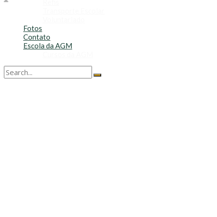
Refis
Transporte Escolar
Voluntariado
Fotos
Contato
Escola da AGM
Cursos da AGM
No Result
View All Result