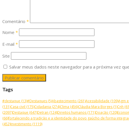
Comentário
*
Nome
*
E-mail
*
Site
Salvar meus dados neste navegador para a próxima vez que
Tags
#destaque
(13)
#Destaques
(5)
Abastecimento
(261)
Acessibilidade
(109)
Agm e
(131)
Casa civil
(175)
Cidadania
(274)
Clima
(456)
Cláudia Mara Borges
(1)
Cnh
(61
(2097)
Destaque
(647)
Detran
(124)
Direitos humanos
(171)
Doação
(120)
Econo
(66)
fortalecendo a tradição e a identidade do povo gaúcho de forma integrad
(452)
Investimento
(1119)