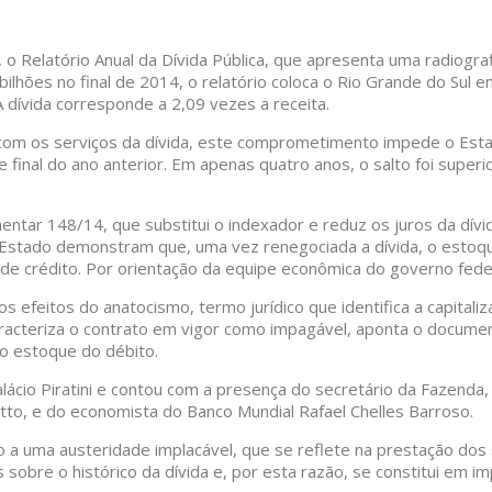
, o Relatório Anual da Dívida Pública, que apresenta uma radiogr
ilhões no final de 2014, o relatório coloca o Rio Grande do Sul
 dívida corresponde a 2,09 vezes a receita.
 com os serviços da dívida, este comprometimento impede o Esta
inal do ano anterior. Em apenas quatro anos, o salto foi superi
ntar 148/14, que substitui o indexador e reduz os juros da dívi
stado demonstram que, uma vez renegociada a dívida, o estoque 
de crédito. Por orientação da equipe econômica do governo feder
s efeitos do anatocismo, termo jurídico que identifica a capital
 caracteriza o contrato em vigor como impagável, aponta o docum
no estoque do débito.
lácio Piratini e contou com a presença do secretário da Fazenda, G
o, e do economista do Banco Mundial Rafael Chelles Barroso.
 a uma austeridade implacável, que se reflete na prestação dos 
es sobre o histórico da dívida e, por esta razão, se constitui em