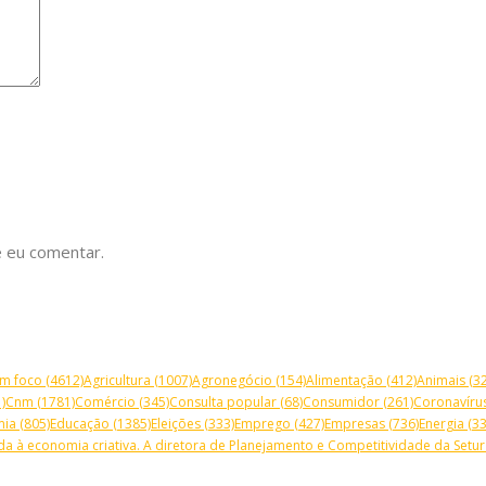
 eu comentar.
m foco
(4612)
Agricultura
(1007)
Agronegócio
(154)
Alimentação
(412)
Animais
(32
)
Cnm
(1781)
Comércio
(345)
Consulta popular
(68)
Consumidor
(261)
Coronavíru
mia
(805)
Educação
(1385)
Eleições
(333)
Emprego
(427)
Empresas
(736)
Energia
(33
a à economia criativa. A diretora de Planejamento e Competitividade da Setur