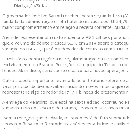
Divulgação/Sefaz
O governador José Ivo Sartori recebeu, nesta segunda-feira (8)
fundada da administração direta batendo na casa dos R$ 54,79 b
maior comprometimento em relação à receita corrente líquida. A
Além de representar um custo superior a R$ 3 bilhões por ano
que o volume do débito cresceu 8,3% em 2014 sobre o estoque f
variação do IGP-DI, que é o indexador do contrato com a União.
O Relatório aponta urgência na regulamentação da Lei Compleme
endividamento do Estado. Projeções da equipe do Tesouro do E
bilhões. Além disso, seria aberto espaço para novas operações 
Outro aspecto importante levantado pelo Relatório refere-se ao
valor principal da dívida, acabam incidindo novos juros, o que
representaria algo ao redor de R$ 7,1 bilhões de crescimento 
A entrega do Relatório, que está na sexta edição, ocorreu no Pa
subsecretário do Tesouro do Estado, Leonardo Maranhão Busatt
“Sem a renegociação da dívida, o Estado está de fato submetido
Leonardo Busatto, o Relatório traz séries estatísticas e anális