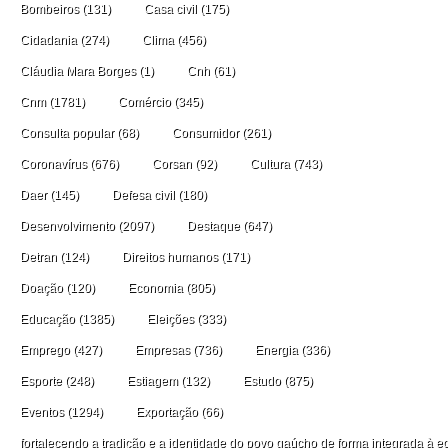
Bombeiros
(131)
Casa civil
(175)
Cidadania
(274)
Clima
(456)
Cláudia Mara Borges
(1)
Cnh
(61)
Cnm
(1781)
Comércio
(345)
Consulta popular
(68)
Consumidor
(261)
Coronavírus
(676)
Corsan
(92)
Cultura
(743)
Daer
(145)
Defesa civil
(180)
Desenvolvimento
(2097)
Destaque
(647)
Detran
(124)
Direitos humanos
(171)
Doação
(120)
Economia
(805)
Educação
(1385)
Eleições
(333)
Emprego
(427)
Empresas
(736)
Energia
(336)
Esporte
(248)
Estiagem
(132)
Estudo
(875)
Eventos
(1294)
Exportação
(66)
fortalecendo a tradição e a identidade do povo gaúcho de forma integrada à ec