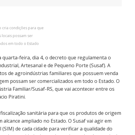
o cria condições para que
 locais possam ser
ados em todo o Estado
quarta-feira, dia 4, o decreto que regulamenta o
dustrial, Artesanal e de Pequeno Porte (Susaf). A
utos de agroindústrias familiares que possuem venda
igem possam ser comercializados em todo o Estado. O
stria Familiar/Susaf-RS, que vai acontecer entre os
io Piratini.
e fiscalização sanitária para que os produtos de origem
m alcance ampliado no Estado. O Susaf vai agir em
(SIM) de cada cidade para verificar a qualidade do