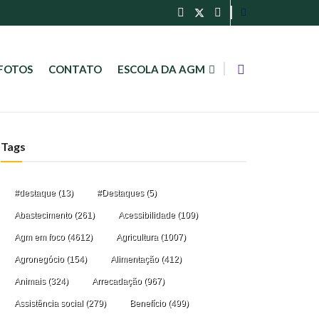
FOTOS
CONTATO
ESCOLA DA AGM
Tags
#destaque
(13)
#Destaques
(5)
Abastecimento
(261)
Acessibilidade
(109)
Agm em foco
(4612)
Agricultura
(1007)
Agronegócio
(154)
Alimentação
(412)
Animais
(324)
Arrecadação
(967)
Assistência social
(279)
Benefício
(499)