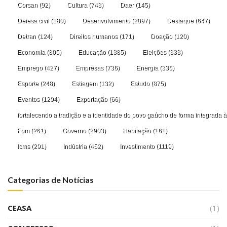
Corsan
(92)
Cultura
(743)
Daer
(145)
Defesa civil
(180)
Desenvolvimento
(2097)
Destaque
(647)
Detran
(124)
Direitos humanos
(171)
Doação
(120)
Economia
(805)
Educação
(1385)
Eleições
(333)
Emprego
(427)
Empresas
(736)
Energia
(336)
Esporte
(248)
Estiagem
(132)
Estudo
(875)
Eventos
(1294)
Exportação
(66)
fortalecendo a tradição e a identidade do povo gaúcho de forma integrada à
Fpm
(261)
Governo
(2903)
Habitação
(161)
Icms
(291)
Indústria
(452)
Investimento
(1119)
Categorias de Notícias
CEASA
(1)