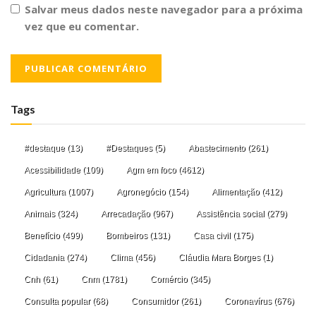
Salvar meus dados neste navegador para a próxima
vez que eu comentar.
Tags
#destaque
(13)
#Destaques
(5)
Abastecimento
(261)
Acessibilidade
(109)
Agm em foco
(4612)
Agricultura
(1007)
Agronegócio
(154)
Alimentação
(412)
Animais
(324)
Arrecadação
(967)
Assistência social
(279)
Benefício
(499)
Bombeiros
(131)
Casa civil
(175)
Cidadania
(274)
Clima
(456)
Cláudia Mara Borges
(1)
Cnh
(61)
Cnm
(1781)
Comércio
(345)
Consulta popular
(68)
Consumidor
(261)
Coronavírus
(676)