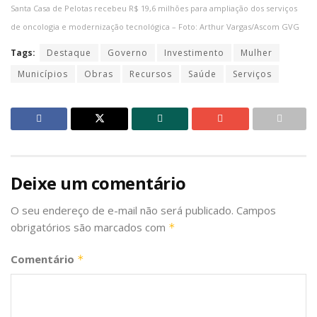
Santa Casa de Pelotas recebeu R$ 19,6 milhões para ampliação dos serviços
de oncologia e modernização tecnológica – Foto: Arthur Vargas/Ascom GVG
Tags:
Destaque
Governo
Investimento
Mulher
Municípios
Obras
Recursos
Saúde
Serviços
Deixe um comentário
O seu endereço de e-mail não será publicado.
Campos
obrigatórios são marcados com
*
Comentário
*