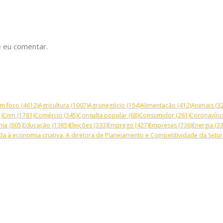
 eu comentar.
m foco
(4612)
Agricultura
(1007)
Agronegócio
(154)
Alimentação
(412)
Animais
(32
)
Cnm
(1781)
Comércio
(345)
Consulta popular
(68)
Consumidor
(261)
Coronavíru
mia
(805)
Educação
(1385)
Eleições
(333)
Emprego
(427)
Empresas
(736)
Energia
(33
a à economia criativa. A diretora de Planejamento e Competitividade da Setur