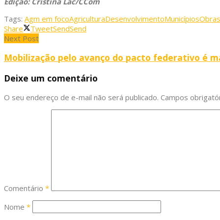
Edição: Cristina Lac/CCom
Tags:
Agm em foco
Agricultura
Desenvolvimento
Municípios
Obra
Share
Tweet
Send
Send
Next Post
Mobilização pelo avanço do pacto federativo é m
Deixe um comentário
O seu endereço de e-mail não será publicado.
Campos obrigató
Comentário
*
Nome
*