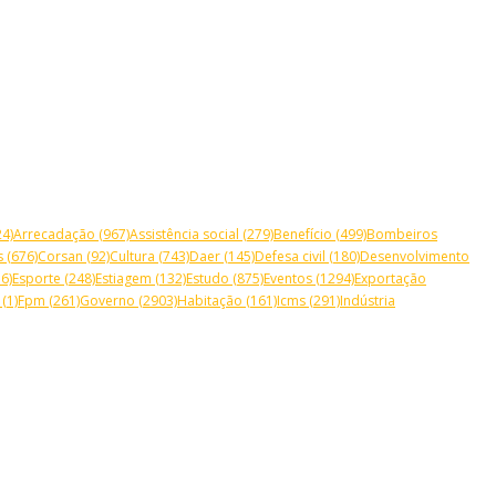
4)
Arrecadação
(967)
Assistência social
(279)
Benefício
(499)
Bombeiros
s
(676)
Corsan
(92)
Cultura
(743)
Daer
(145)
Defesa civil
(180)
Desenvolvimento
6)
Esporte
(248)
Estiagem
(132)
Estudo
(875)
Eventos
(1294)
Exportação
(1)
Fpm
(261)
Governo
(2903)
Habitação
(161)
Icms
(291)
Indústria