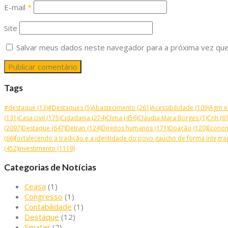
E-mail
*
Site
Salvar meus dados neste navegador para a próxima vez que
Tags
#destaque
(13)
#Destaques
(5)
Abastecimento
(261)
Acessibilidade
(109)
Agm e
(131)
Casa civil
(175)
Cidadania
(274)
Clima
(456)
Cláudia Mara Borges
(1)
Cnh
(61
(2097)
Destaque
(647)
Detran
(124)
Direitos humanos
(171)
Doação
(120)
Econo
(66)
fortalecendo a tradição e a identidade do povo gaúcho de forma integrad
(452)
Investimento
(1119)
Categorias de Notícias
Ceasa
(1)
Congresso
(1)
Contabilidade
(1)
Destaque
(12)
Emater
(2)