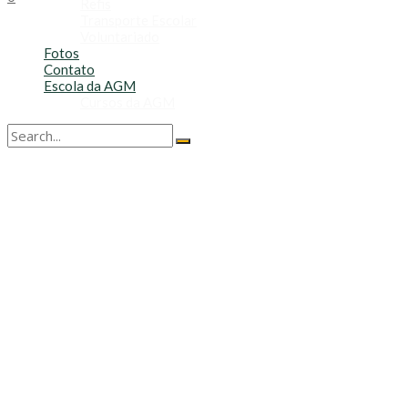
Refis
Transporte Escolar
Voluntariado
Fotos
Contato
Escola da AGM
Cursos da AGM
No Result
View All Result