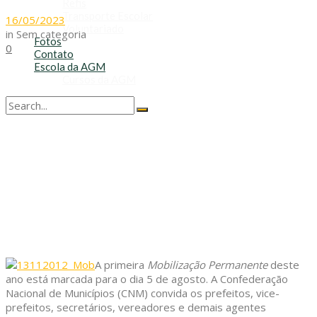
Refis
Transporte Escolar
16/05/2023
Voluntariado
in
Sem categoria
Fotos
0
Contato
Escola da AGM
Cursos da AGM
No Result
View All Result
A primeira
Mobilização Permanente
deste
ano está marcada para o dia 5 de agosto. A Confederação
Nacional de Municípios (CNM) convida os prefeitos, vice-
prefeitos, secretários, vereadores e demais agentes