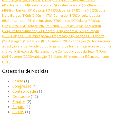
em foco
(4612)
Agricultura
(1007)
Agronegócio
(154)
Alimentação
(412)
Animais
(324)
Arrecadação
(967)
Assistência social
(279)
Benefício
(499)
Bombeiros
(131)
Casa civil
(175)
Cidadania
(274)
Clima
(456)
Cláudia
Mara Borges
(1)
Cnh
(61)
Cnm
(1781)
Comércio
(345)
Consulta popular
(68)
Consumidor
(261)
Coronavírus
(676)
Corsan
(92)
Cultura
(743)
Daer
(145)
Defesa civil
(180)
Desenvolvimento
(2097)
Destaque
(647)
Detran
(124)
Direitos humanos
(171)
Doação
(120)
Economia
(805)
Educação
(1385)
Eleições
(333)
Emprego
(427)
Empresas
(736)
Energia
(336)
Esporte
(248)
Estiagem
(132)
Estudo
(875)
Eventos
(1294)
Exportação
(66)
fortalecendo
a tradição e a identidade do povo gaúcho de forma integrada à economia
criativa. A diretora de Planejamento e Competitividade da Setur
(1)
Fpm
(261)
Governo
(2903)
Habitação
(161)
Icms
(291)
Indústria
(452)
Investimento
(1119)
Categorias de Notícias
Ceasa
(1)
Congresso
(1)
Contabilidade
(1)
Destaque
(12)
Emater
(2)
Fepam
(1)
FGTAS
(1)