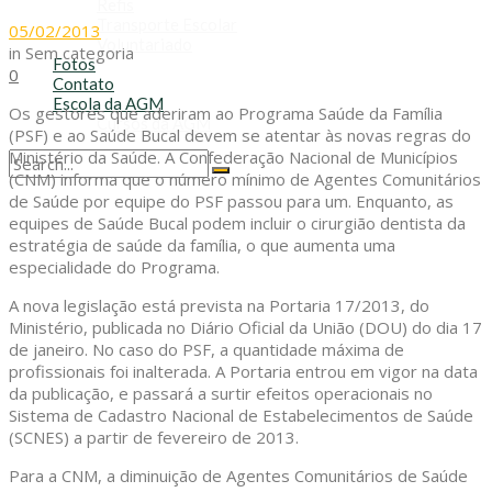
Refis
Transporte Escolar
05/02/2013
Voluntariado
in
Sem categoria
Fotos
0
Contato
Escola da AGM
Os gestores que aderiram ao Programa Saúde da Família
Cursos da AGM
(PSF) e ao Saúde Bucal devem se atentar às novas regras do
Ministério da Saúde. A Confederação Nacional de Municípios
(CNM) informa que o número mínimo de Agentes Comunitários
No Result
de Saúde por equipe do PSF passou para um. Enquanto, as
View All Result
equipes de Saúde Bucal podem incluir o cirurgião dentista da
estratégia de saúde da família, o que aumenta uma
especialidade do Programa.
A nova legislação está prevista na Portaria 17/2013, do
Ministério, publicada no Diário Oficial da União (DOU) do dia 17
de janeiro. No caso do PSF, a quantidade máxima de
profissionais foi inalterada. A Portaria entrou em vigor na data
da publicação, e passará a surtir efeitos operacionais no
Sistema de Cadastro Nacional de Estabelecimentos de Saúde
(SCNES) a partir de fevereiro de 2013.
Para a CNM, a diminuição de Agentes Comunitários de Saúde