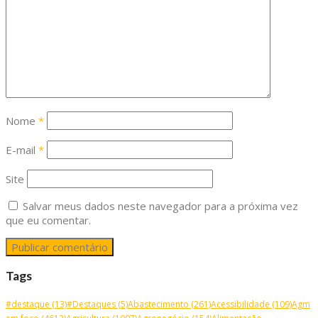
Nome
*
E-mail
*
Site
Salvar meus dados neste navegador para a próxima vez
que eu comentar.
Tags
#destaque
(13)
#Destaques
(5)
Abastecimento
(261)
Acessibilidade
(109)
Agm