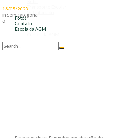
Refis
Transporte Escolar
16/05/2023
Voluntariado
in
Sem categoria
Fotos
0
Contato
Escola da AGM
Cursos da AGM
No Result
View All Result
Estiagem deixa Fagundes em situação de