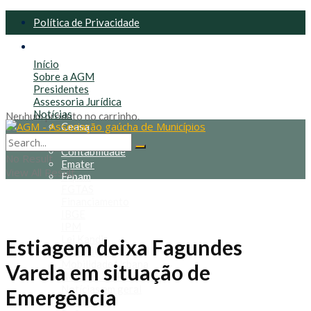
Política de Privacidade
Política de Cookies
Início
Sobre a AGM
Presidentes
Assessoria Jurídica
Notícias
Nenhum produto no carrinho.
Ceasa
Congresso
Contabilidade
No Result
Emater
View All Result
Fepam
FGTAS
Financiamento
IBGE
IPM
Lei Kandir
Estiagem deixa Fagundes
Mineração
Mobilidade Urbana
Varela em situação de
Notícias do Facebook
Notícias em geral
Emergência
Prefeitos