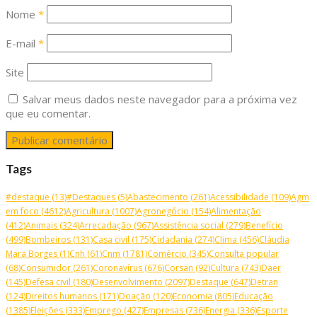
Nome
*
E-mail
*
Site
Salvar meus dados neste navegador para a próxima vez
que eu comentar.
Tags
#destaque
(13)
#Destaques
(5)
Abastecimento
(261)
Acessibilidade
(109)
Agm
em foco
(4612)
Agricultura
(1007)
Agronegócio
(154)
Alimentação
(412)
Animais
(324)
Arrecadação
(967)
Assistência social
(279)
Benefício
(499)
Bombeiros
(131)
Casa civil
(175)
Cidadania
(274)
Clima
(456)
Cláudia
Mara Borges
(1)
Cnh
(61)
Cnm
(1781)
Comércio
(345)
Consulta popular
(68)
Consumidor
(261)
Coronavírus
(676)
Corsan
(92)
Cultura
(743)
Daer
(145)
Defesa civil
(180)
Desenvolvimento
(2097)
Destaque
(647)
Detran
(124)
Direitos humanos
(171)
Doação
(120)
Economia
(805)
Educação
(1385)
Eleições
(333)
Emprego
(427)
Empresas
(736)
Energia
(336)
Esporte