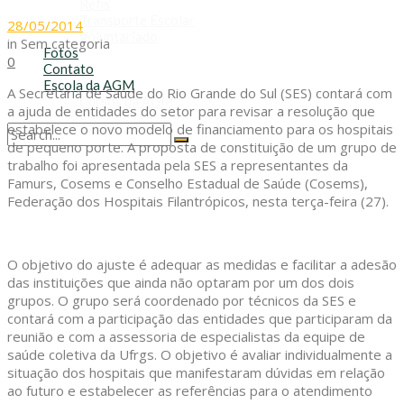
Refis
Transporte Escolar
28/05/2014
Voluntariado
in
Sem categoria
Fotos
0
Contato
Escola da AGM
A Secretaria de Saúde do Rio Grande do Sul (SES) contará com
Cursos da AGM
a ajuda de entidades do setor para revisar a resolução que
estabelece o novo modelo de financiamento para os hospitais
de pequeno porte. A proposta de constituição de um grupo de
No Result
trabalho foi apresentada pela SES a representantes da
View All Result
Famurs, Cosems e Conselho Estadual de Saúde (Cosems),
Federação dos Hospitais Filantrópicos, nesta terça-feira (27).
O objetivo do ajuste é adequar as medidas e facilitar a adesão
das instituições que ainda não optaram por um dos dois
grupos. O grupo será coordenado por técnicos da SES e
contará com a participação das entidades que participaram da
reunião e com a assessoria de especialistas da equipe de
saúde coletiva da Ufrgs. O objetivo é avaliar individualmente a
situação dos hospitais que manifestaram dúvidas em relação
ao futuro e estabelecer as referências para o atendimento