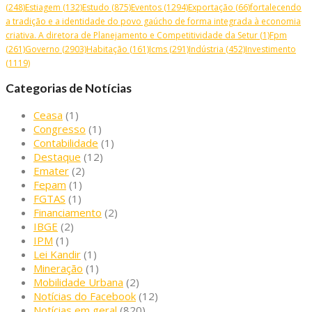
(248)
Estiagem
(132)
Estudo
(875)
Eventos
(1294)
Exportação
(66)
fortalecendo
a tradição e a identidade do povo gaúcho de forma integrada à economia
criativa. A diretora de Planejamento e Competitividade da Setur
(1)
Fpm
(261)
Governo
(2903)
Habitação
(161)
Icms
(291)
Indústria
(452)
Investimento
(1119)
Categorias de Notícias
Ceasa
(1)
Congresso
(1)
Contabilidade
(1)
Destaque
(12)
Emater
(2)
Fepam
(1)
FGTAS
(1)
Financiamento
(2)
IBGE
(2)
IPM
(1)
Lei Kandir
(1)
Mineração
(1)
Mobilidade Urbana
(2)
Notícias do Facebook
(12)
Notícias em geral
(820)