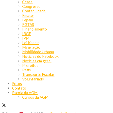
Ceasa
Congresso
Contabilidade
Emater
Fepam
FGTAS
Financiamento
IBGE
IPM
Lei Kandir
Mineração
Mobilidade Urbana
Notícias do Facebook
Notícias em geral
Prefeitos
Refis
Transporte Escolar
Voluntariado
Fotos
Contato
Escola da AGM
Cursos da AGM