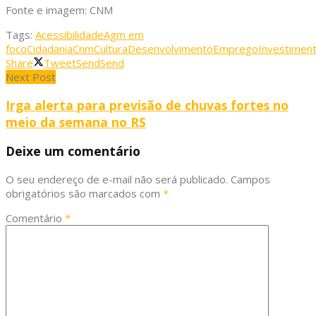
Fonte e imagem: CNM
Tags:
Acessibilidade
Agm em
foco
Cidadania
Cnm
Cultura
Desenvolvimento
Emprego
Investimen
Share
Tweet
Send
Send
Next Post
Irga alerta para previsão de chuvas fortes no
meio da semana no RS
Deixe um comentário
O seu endereço de e-mail não será publicado.
Campos
obrigatórios são marcados com
*
Comentário
*