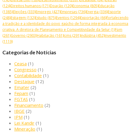
(124)
Direitos humanos
(171)
Doação
(120)
Economia
(805)
Educação
(1385)
Eleições
(333)
Emprego
(427)
Empresas
(736)
Energia
(336)
Esporte
(248)
Estiagem
(132)
Estudo
(875)
Eventos
(1294)
Exportação
(66)
fortalecendo
a tradição e a identidade do povo gaúcho de forma integrada à economia
criativa. A diretora de Planejamento e Competitividade da Setur
(1)
Fpm
(261)
Governo
(2903)
Habitação
(161)
Icms
(291)
Indústria
(452)
Investimento
(1119)
Categorias de Notícias
Ceasa
(1)
Congresso
(1)
Contabilidade
(1)
Destaque
(12)
Emater
(2)
Fepam
(1)
FGTAS
(1)
Financiamento
(2)
IBGE
(2)
IPM
(1)
Lei Kandir
(1)
Mineração
(1)