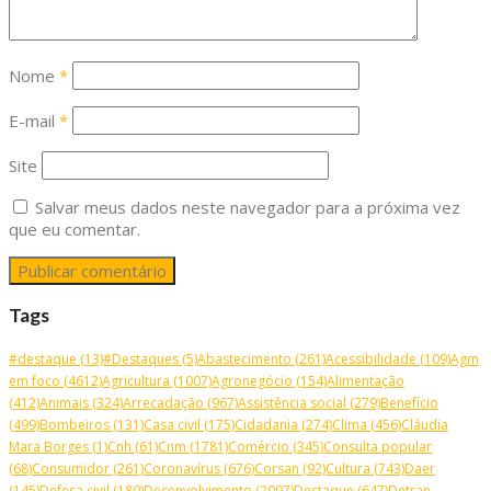
Nome
*
E-mail
*
Site
Salvar meus dados neste navegador para a próxima vez
que eu comentar.
Tags
#destaque
(13)
#Destaques
(5)
Abastecimento
(261)
Acessibilidade
(109)
Agm
em foco
(4612)
Agricultura
(1007)
Agronegócio
(154)
Alimentação
(412)
Animais
(324)
Arrecadação
(967)
Assistência social
(279)
Benefício
(499)
Bombeiros
(131)
Casa civil
(175)
Cidadania
(274)
Clima
(456)
Cláudia
Mara Borges
(1)
Cnh
(61)
Cnm
(1781)
Comércio
(345)
Consulta popular
(68)
Consumidor
(261)
Coronavírus
(676)
Corsan
(92)
Cultura
(743)
Daer
(145)
Defesa civil
(180)
Desenvolvimento
(2097)
Destaque
(647)
Detran