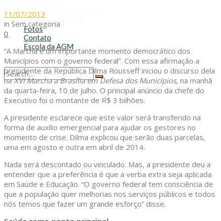
Refis
Transporte Escolar
11/07/2013
Voluntariado
in
Sem categoria
Fotos
0
Contato
Escola da AGM
“A Marcha é um importante momento democrático dos
Cursos da AGM
Municípios com o governo federal”. Com essa afirmação a
presidente da República Dilma Rousseff iniciou o discurso dela
na
XVI Marcha a Brasília em Defesa dos Municípios
, na manhã
No Result
da quarta-feira, 10 de julho. O principal anúncio da chefe do
View All Result
Executivo foi o montante de R$ 3 bilhões.
A presidente esclarece que este valor será transferido na
forma de auxílio emergencial para ajudar os gestores no
momento de crise. Dilma explicou que serão duas parcelas,
uma em agosto e outra em abril de 2014.
Nada será descontado ou vinculado. Mas, a presidente deu a
entender que a preferência é que a verba extra seja aplicada
em Saúde e Educação. “O governo federal tem consciência de
que a população quer melhorias nos serviços públicos e todos
nós temos que fazer um grande esforço” disse.