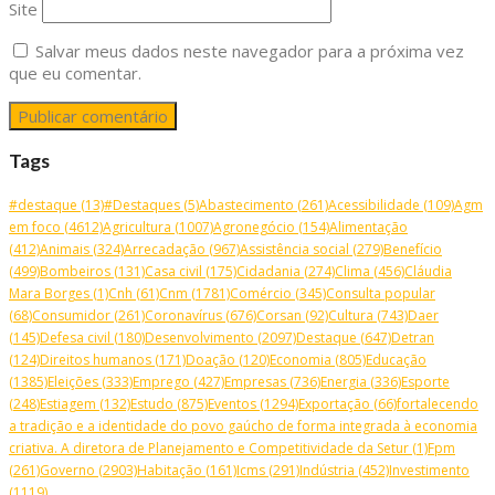
Site
Salvar meus dados neste navegador para a próxima vez
que eu comentar.
Tags
#destaque
(13)
#Destaques
(5)
Abastecimento
(261)
Acessibilidade
(109)
Agm
em foco
(4612)
Agricultura
(1007)
Agronegócio
(154)
Alimentação
(412)
Animais
(324)
Arrecadação
(967)
Assistência social
(279)
Benefício
(499)
Bombeiros
(131)
Casa civil
(175)
Cidadania
(274)
Clima
(456)
Cláudia
Mara Borges
(1)
Cnh
(61)
Cnm
(1781)
Comércio
(345)
Consulta popular
(68)
Consumidor
(261)
Coronavírus
(676)
Corsan
(92)
Cultura
(743)
Daer
(145)
Defesa civil
(180)
Desenvolvimento
(2097)
Destaque
(647)
Detran
(124)
Direitos humanos
(171)
Doação
(120)
Economia
(805)
Educação
(1385)
Eleições
(333)
Emprego
(427)
Empresas
(736)
Energia
(336)
Esporte
(248)
Estiagem
(132)
Estudo
(875)
Eventos
(1294)
Exportação
(66)
fortalecendo
a tradição e a identidade do povo gaúcho de forma integrada à economia
criativa. A diretora de Planejamento e Competitividade da Setur
(1)
Fpm
(261)
Governo
(2903)
Habitação
(161)
Icms
(291)
Indústria
(452)
Investimento
(1119)