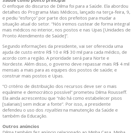
Saúde como ponto principal
O enfoque do discurso de Dilma foi para a Saúde. Ela abordou
detalhes do Programa Mais Médicos, lançado na terça-feira, 9,
e pediu “esforço” por parte dos prefeitos para mudar a
situação atual do setor. “Nós iremos custear de forma integral
mais médicos no interior, nos postos e nas Upas [Unidades de
Pronto Atendimento de Saúde]”.
Segundo informações da presidente, vai ser oferecida uma
ajuda de custo entre R$ 10 e R$ 30 mil para cada médico, de
acordo com a região. A prioridade será para Norte e
Nordeste. Além disso, o governo deve repassar mais R$ 4 mil
mensais a mais para as equipes dos postos de saúde; e
construir mais postos e Upas.
“O critério de distribuição dos recursos deve ser o mais
equânime e democrático possível” prometeu Dilma Rousseff.
Ela ainda acrescentou que “não há como estabelecer pisos
[salariais] sem indicar a fonte”. Por isso, a presidente
defendeu o uso dos
royalties
na manutenção da Saúde e
também da Educação.
Outros anúncios
Dilma também fez anúncio relacionado ao Minha Casa, Minha