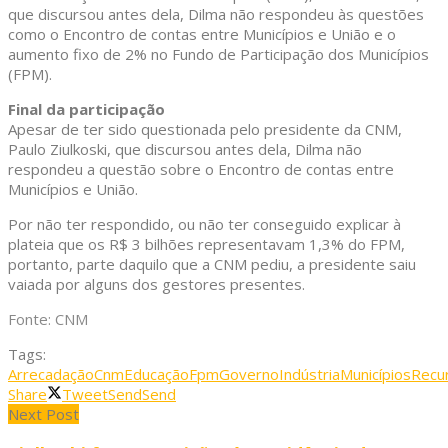
que discursou antes dela, Dilma não respondeu às questões
como o Encontro de contas entre Municípios e União e o
aumento fixo de 2% no Fundo de Participação dos Municípios
(FPM).
Final da participação
Apesar de ter sido questionada pelo presidente da CNM,
Paulo Ziulkoski, que discursou antes dela, Dilma não
respondeu a questão sobre o Encontro de contas entre
Municípios e União.
Por não ter respondido, ou não ter conseguido explicar à
plateia que os R$ 3 bilhões representavam 1,3% do FPM,
portanto, parte daquilo que a CNM pediu, a presidente saiu
vaiada por alguns dos gestores presentes.
Fonte: CNM
Tags:
Arrecadação
Cnm
Educação
Fpm
Governo
Indústria
Municípios
Recu
Share
Tweet
Send
Send
Next Post