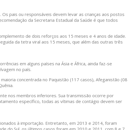
. Os pais ou responsáveis devem levar as crianças aos postos
recomendação da Secretaria Estadual da Saúde é que todos
o complemento de dois reforços aos 15 meses e 4 anos de idade.
seguida da tetra viral aos 15 meses, que além das outras três
rências em alguns países na Ásia e África, ainda faz-se
elvagem no país.
maioria concentrada no Paquistão (117 casos), Afeganistão (08
Quênia.
lmente nos membros inferiores. Sua transmissão ocorre por
 tratamento específico, todas as vítimas de contágio devem ser
cionados à importação. Entretanto, em 2013 e 2014, foram
nde do Sul, os últimos casos foram em 2010 e 2011, com 8 e 7