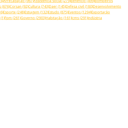
4)
Arrecadação
(967)
Assistência social
(279)
Benefício
(499)
Bombeiros
s
(676)
Corsan
(92)
Cultura
(743)
Daer
(145)
Defesa civil
(180)
Desenvolvimento
6)
Esporte
(248)
Estiagem
(132)
Estudo
(875)
Eventos
(1294)
Exportação
(1)
Fpm
(261)
Governo
(2903)
Habitação
(161)
Icms
(291)
Indústria