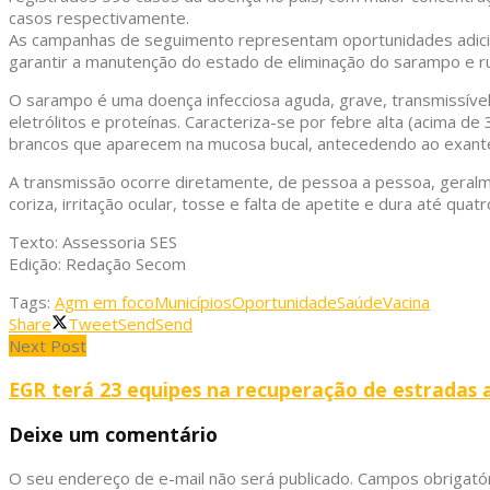
casos respectivamente.
As campanhas de seguimento representam oportunidades adiciona
garantir a manutenção do estado de eliminação do sarampo e ru
O sarampo é uma doença infecciosa aguda, grave, transmissível
eletrólitos e proteínas. Caracteriza-se por febre alta (acima d
brancos que aparecem na mucosa bucal, antecedendo ao exant
A transmissão ocorre diretamente, de pessoa a pessoa, geralmen
coriza, irritação ocular, tosse e falta de apetite e dura até q
Texto: Assessoria SES
Edição: Redação Secom
Tags:
Agm em foco
Municípios
Oportunidade
Saúde
Vacina
Share
Tweet
Send
Send
Next Post
EGR terá 23 equipes na recuperação de estradas a
Deixe um comentário
O seu endereço de e-mail não será publicado.
Campos obrigató