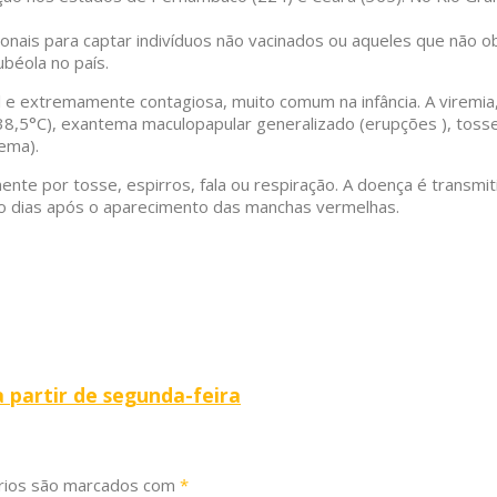
is para captar indivíduos não vacinados ou aqueles que não obt
béola no país.
 e extremamente contagiosa, muito comum na infância. A viremia,
e 38,5°C), exantema maculopapular generalizado (erupções ), toss
ema).
te por tosse, espirros, fala ou respiração. A doença é transmit
uatro dias após o aparecimento das manchas vermelhas.
 partir de segunda-feira
rios são marcados com
*