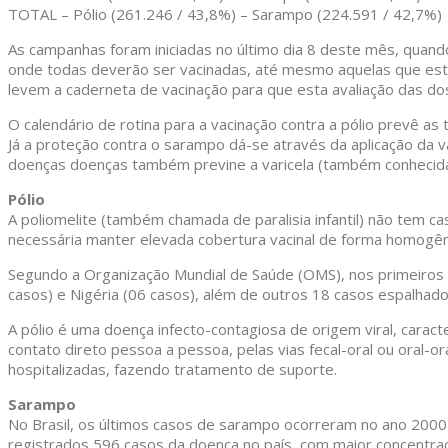
TOTAL – Pólio (261.246 / 43,8%) – Sarampo (224.591 / 42,7%)
As campanhas foram iniciadas no último dia 8 deste mês, quand
onde todas deverão ser vacinadas, até mesmo aquelas que est
levem a caderneta de vacinação para que esta avaliação das dos
O calendário de rotina para a vacinação contra a pólio prevê a
Já a proteção contra o sarampo dá-se através da aplicação da va
doenças doenças também previne a varicela (também conhecid
Pólio
A poliomelite (também chamada de paralisia infantil) não tem c
necessária manter elevada cobertura vacinal de forma homogêne
Segundo a Organização Mundial de Saúde (OMS), nos primeiros 
casos) e Nigéria (06 casos), além de outros 18 casos espalhados 
A pólio é uma doença infecto-contagiosa de origem viral, caract
contato direto pessoa a pessoa, pelas vias fecal-oral ou oral-or
hospitalizadas, fazendo tratamento de suporte.
Sarampo
No Brasil, os últimos casos de sarampo ocorreram no ano 2000
registrados 596 casos da doença no país, com maior concentra