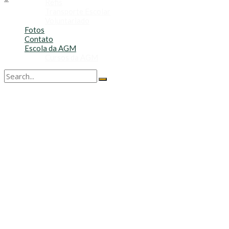
Refis
Transporte Escolar
Voluntariado
Fotos
Contato
Escola da AGM
Cursos da AGM
No Result
View All Result