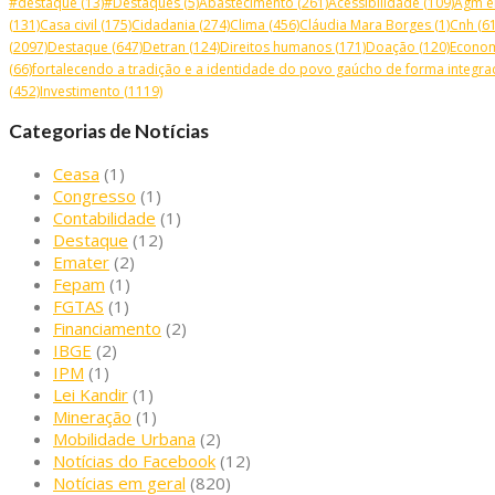
#destaque
(13)
#Destaques
(5)
Abastecimento
(261)
Acessibilidade
(109)
Agm e
(131)
Casa civil
(175)
Cidadania
(274)
Clima
(456)
Cláudia Mara Borges
(1)
Cnh
(61
(2097)
Destaque
(647)
Detran
(124)
Direitos humanos
(171)
Doação
(120)
Econo
(66)
fortalecendo a tradição e a identidade do povo gaúcho de forma integrad
(452)
Investimento
(1119)
Categorias de Notícias
Ceasa
(1)
Congresso
(1)
Contabilidade
(1)
Destaque
(12)
Emater
(2)
Fepam
(1)
FGTAS
(1)
Financiamento
(2)
IBGE
(2)
IPM
(1)
Lei Kandir
(1)
Mineração
(1)
Mobilidade Urbana
(2)
Notícias do Facebook
(12)
Notícias em geral
(820)