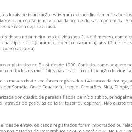
o os locais de imunização estiveram extraordinariamente abertos
iverem com o esquema vacinal da pólio e do sarampo em dia. A 
es de rotina seja realizada.
s três doses no primeiro ano de vida (aos 2, 4 e 6 meses), com 
cina tríplice viral (sarampo, rubéola e caxumba), aos 12 meses, 
a como catapora).
asos registrados no Brasil desde 1990. Contudo, como seguem ocor
a em todos os municípios para evitar a reintrodução do vírus s
oito meses deste ano foram registrados 149 casos da doença, a 
por Somália, Guiné Equatorial, Iraque, Camarões, Síria, Etiópia, 
erizada por quadro de paralisia flácida de início súbito, principa
al (através de gotículas ao falar, tossir ou espirrar). Não existe
 e, desde então, os casos registrados foram importados ou rela
ção nos estados de Pernambuco (224) e Ceará (365). No Rio Gra