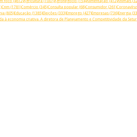
m foco
(4612)
Agricultura
(1007)
Agronegócio
(154)
Alimentação
(412)
Animais
(32
)
Cnm
(1781)
Comércio
(345)
Consulta popular
(68)
Consumidor
(261)
Coronavíru
mia
(805)
Educação
(1385)
Eleições
(333)
Emprego
(427)
Empresas
(736)
Energia
(33
a à economia criativa. A diretora de Planejamento e Competitividade da Setur