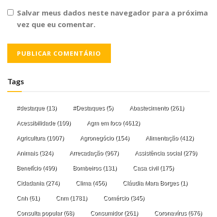
Salvar meus dados neste navegador para a próxima
vez que eu comentar.
Tags
#destaque
(13)
#Destaques
(5)
Abastecimento
(261)
Acessibilidade
(109)
Agm em foco
(4612)
Agricultura
(1007)
Agronegócio
(154)
Alimentação
(412)
Animais
(324)
Arrecadação
(967)
Assistência social
(279)
Benefício
(499)
Bombeiros
(131)
Casa civil
(175)
Cidadania
(274)
Clima
(456)
Cláudia Mara Borges
(1)
Cnh
(61)
Cnm
(1781)
Comércio
(345)
Consulta popular
(68)
Consumidor
(261)
Coronavírus
(676)