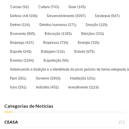
Corsan
(92)
Cultura
(743)
Daer
(145)
Defesa civil
(180)
Desenvolvimento
(2097)
Destaque
(647)
Detran
(124)
Direitos humanos
(171)
Doação
(120)
Economia
(805)
Educação
(1385)
Eleições
(333)
Emprego
(427)
Empresas
(736)
Energia
(336)
Esporte
(248)
Estiagem
(132)
Estudo
(875)
Eventos
(1294)
Exportação
(66)
fortalecendo a tradição e a identidade do povo gaúcho de forma integrada à
Fpm
(261)
Governo
(2903)
Habitação
(161)
Icms
(291)
Indústria
(452)
Investimento
(1119)
Categorias de Notícias
CEASA
(1)