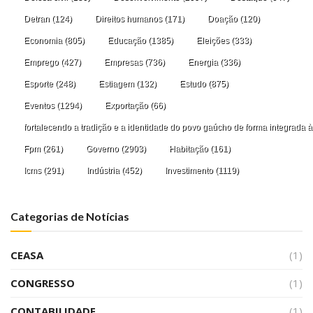
Detran
(124)
Direitos humanos
(171)
Doação
(120)
Economia
(805)
Educação
(1385)
Eleições
(333)
Emprego
(427)
Empresas
(736)
Energia
(336)
Esporte
(248)
Estiagem
(132)
Estudo
(875)
Eventos
(1294)
Exportação
(66)
fortalecendo a tradição e a identidade do povo gaúcho de forma integrada à
Fpm
(261)
Governo
(2903)
Habitação
(161)
Icms
(291)
Indústria
(452)
Investimento
(1119)
Categorias de Notícias
CEASA
(1)
CONGRESSO
(1)
CONTABILIDADE
(1)