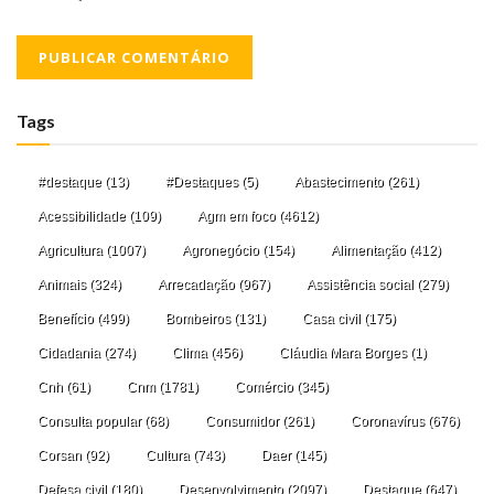
Tags
#destaque
(13)
#Destaques
(5)
Abastecimento
(261)
Acessibilidade
(109)
Agm em foco
(4612)
Agricultura
(1007)
Agronegócio
(154)
Alimentação
(412)
Animais
(324)
Arrecadação
(967)
Assistência social
(279)
Benefício
(499)
Bombeiros
(131)
Casa civil
(175)
Cidadania
(274)
Clima
(456)
Cláudia Mara Borges
(1)
Cnh
(61)
Cnm
(1781)
Comércio
(345)
Consulta popular
(68)
Consumidor
(261)
Coronavírus
(676)
Corsan
(92)
Cultura
(743)
Daer
(145)
Defesa civil
(180)
Desenvolvimento
(2097)
Destaque
(647)