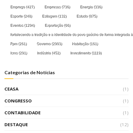
Emprego
(427)
Empresas
(736)
Energia
(336)
Esporte
(248)
Estiagem
(132)
Estudo
(875)
Eventos
(1294)
Exportação
(66)
fortalecendo a tradição e a identidade do povo gaúcho de forma integrada à
Fpm
(261)
Governo
(2903)
Habitação
(161)
Icms
(291)
Indústria
(452)
Investimento
(1119)
Categorias de Notícias
CEASA
(1)
CONGRESSO
(1)
CONTABILIDADE
(1)
DESTAQUE
(12)