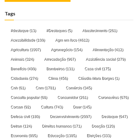
Tags
#destaque
(13)
#Destaques
(5)
Abastecimento
(261)
Acessibilidade
(109)
Agm em foco
(4612)
Agricultura
(1007)
Agronegócio
(154)
Alimentação
(412)
Animais
(324)
Arrecadação
(967)
Assistência social
(279)
Benefício
(499)
Bombeiros
(131)
Casa civil
(175)
Cidadania
(274)
Clima
(456)
Cláudia Mara Borges
(1)
Cnh
(61)
Cnm
(1781)
Comércio
(345)
Consulta popular
(68)
Consumidor
(261)
Coronavírus
(676)
Corsan
(92)
Cultura
(743)
Daer
(145)
Defesa civil
(180)
Desenvolvimento
(2097)
Destaque
(647)
Detran
(124)
Direitos humanos
(171)
Doação
(120)
Economia
(805)
Educação
(1385)
Eleições
(333)