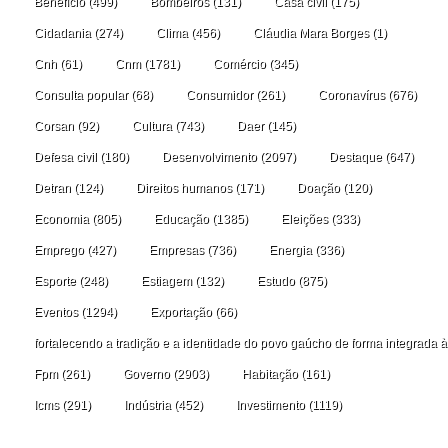
Benefício
(499)
Bombeiros
(131)
Casa civil
(175)
Cidadania
(274)
Clima
(456)
Cláudia Mara Borges
(1)
Cnh
(61)
Cnm
(1781)
Comércio
(345)
Consulta popular
(68)
Consumidor
(261)
Coronavírus
(676)
Corsan
(92)
Cultura
(743)
Daer
(145)
Defesa civil
(180)
Desenvolvimento
(2097)
Destaque
(647)
Detran
(124)
Direitos humanos
(171)
Doação
(120)
Economia
(805)
Educação
(1385)
Eleições
(333)
Emprego
(427)
Empresas
(736)
Energia
(336)
Esporte
(248)
Estiagem
(132)
Estudo
(875)
Eventos
(1294)
Exportação
(66)
fortalecendo a tradição e a identidade do povo gaúcho de forma integrada à
Fpm
(261)
Governo
(2903)
Habitação
(161)
Icms
(291)
Indústria
(452)
Investimento
(1119)