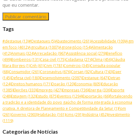
que eu comentar.
Tags
#destaque
(13)
#Destaques
(5)
Abastecimento
(261)
Acessibilidade
(109)
Agm
em foco
(4612)
Agricultura
(1007)
Agronegócio
(154)
Alimentação
(412)
Animais
(324)
Arrecadação
(967)
Assistência social
(279)
Benefício
(499)
Bombeiros
(131)
Casa civil
(175)
Cidadania
(274)
Clima
(456)
Cláudia
Mara Borges
(1)
Cnh
(61)
Cnm
(1781)
Comércio
(345)
Consulta popular
(68)
Consumidor
(261)
Coronavírus
(676)
Corsan
(92)
Cultura
(743)
Daer
(145)
Defesa civil
(180)
Desenvolvimento
(2097)
Destaque
(647)
Detran
(124)
Direitos humanos
(171)
Doação
(120)
Economia
(805)
Educação
(1385)
Eleições
(333)
Emprego
(427)
Empresas
(736)
Energia
(336)
Esporte
(248)
Estiagem
(132)
Estudo
(875)
Eventos
(1294)
Exportação
(66)
fortalecendo
a tradição e a identidade do povo gaúcho de forma integrada à economia
criativa. A diretora de Planejamento e Competitividade da Setur
(1)
Fpm
(261)
Governo
(2903)
Habitação
(161)
Icms
(291)
Indústria
(452)
Investimento
(1119)
Categorias de Notícias