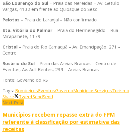
São Lourenço do Sul
– Praia das Nereidas – Av. Getulio
Vargas, 4132 em frente ao Quiosque do Sesc
Pelotas
– Praia do Laranjal – Não confirmado
Sta. Vitória do Palmar
– Praia do Hermenegildo – Rua
Mirapalhete, 1179
Cristal
– Praia do Rio Camaquã – Av. Emancipação, 271 –
Centro
Rosário do Sul
– Praia das Areias Brancas – Centro de
Eventos, Av. Adil Bentes, 239 – Areias Brancas
Fonte: Governo do RS
Tags:
Bombeiros
Eventos
Governo
Municípios
Serviços
Turismo
Share
Tweet
Send
Send
Next Post
Municípios recebem repasse extra do FPM
referente à classificação por estimativa das
receitas