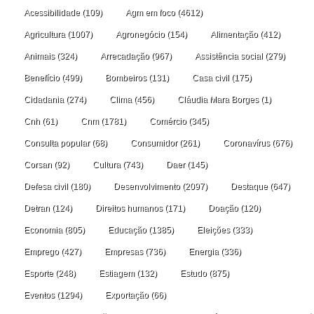
Acessibilidade
(109)
Agm em foco
(4612)
Agricultura
(1007)
Agronegócio
(154)
Alimentação
(412)
Animais
(324)
Arrecadação
(967)
Assistência social
(279)
Benefício
(499)
Bombeiros
(131)
Casa civil
(175)
Cidadania
(274)
Clima
(456)
Cláudia Mara Borges
(1)
Cnh
(61)
Cnm
(1781)
Comércio
(345)
Consulta popular
(68)
Consumidor
(261)
Coronavírus
(676)
Corsan
(92)
Cultura
(743)
Daer
(145)
Defesa civil
(180)
Desenvolvimento
(2097)
Destaque
(647)
Detran
(124)
Direitos humanos
(171)
Doação
(120)
Economia
(805)
Educação
(1385)
Eleições
(333)
Emprego
(427)
Empresas
(736)
Energia
(336)
Esporte
(248)
Estiagem
(132)
Estudo
(875)
Eventos
(1294)
Exportação
(66)