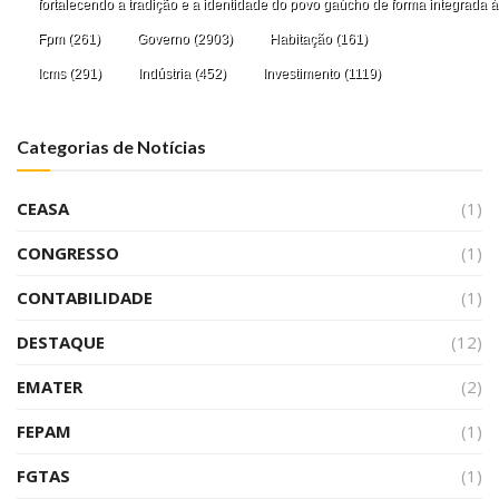
fortalecendo a tradição e a identidade do povo gaúcho de forma integrada à
Fpm
(261)
Governo
(2903)
Habitação
(161)
Icms
(291)
Indústria
(452)
Investimento
(1119)
Categorias de Notícias
CEASA
(1)
CONGRESSO
(1)
CONTABILIDADE
(1)
DESTAQUE
(12)
EMATER
(2)
FEPAM
(1)
FGTAS
(1)