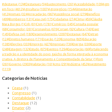
#destaque
(13)
#Destaques
(5)
Abastecimento
(261)
Acessibilidade
(109)
Agm
em foco
(4612)
Agricultura
(1007)
Agronegócio
(154)
Alimentação
(412)
Animais
(324)
Arrecadação
(967)
Assistência social
(279)
Benefício
(499)
Bombeiros
(131)
Casa civil
(175)
Cidadania
(274)
Clima
(456)
Cláudia
Mara Borges
(1)
Cnh
(61)
Cnm
(1781)
Comércio
(345)
Consulta popular
(68)
Consumidor
(261)
Coronavírus
(676)
Corsan
(92)
Cultura
(743)
Daer
(145)
Defesa civil
(180)
Desenvolvimento
(2097)
Destaque
(647)
Detran
(124)
Direitos humanos
(171)
Doação
(120)
Economia
(805)
Educação
(1385)
Eleições
(333)
Emprego
(427)
Empresas
(736)
Energia
(336)
Esporte
(248)
Estiagem
(132)
Estudo
(875)
Eventos
(1294)
Exportação
(66)
fortalecendo
a tradição e a identidade do povo gaúcho de forma integrada à economia
criativa. A diretora de Planejamento e Competitividade da Setur
(1)
Fpm
(261)
Governo
(2903)
Habitação
(161)
Icms
(291)
Indústria
(452)
Investimento
(1119)
Categorias de Notícias
Ceasa
(1)
Congresso
(1)
Contabilidade
(1)
Destaque
(12)
Emater
(2)