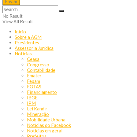
No Result
View All Result
Início
Sobre a AGM
Presidentes
Assessoria Jurídica
Notícias
Ceasa
Congresso
Contabilidade
Emater
Fepam
FGTAS
Financiamento
IBGE
IPM
Lei Kandir
Mineração
Mobilidade Urbana
Notícias do Facebook
Notícias em geral
Prefeitos