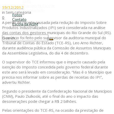
Refis
Transporte Escolar
19/12/2012
Voluntariado
in
Sem categoria
Fotos
0
Contato
A perda de receita causada pela redução do Imposto Sobre
Escola da AGM
Produtos Industrializados (IPI) será considerada na análise
Cursos da AGM
das contas dos gestores municipais do Rio Grande do Sul (RS).
O anúncio foi feito pelo supervisor da auditoria municipal do
Tribunal de Contas do Estado (TCE-RS), Leo Arno Richter,
No Result
durante audiência pública da Comissão de Assuntos Municipais
View All Result
da Assembleia Legislativa, do dia 4 de dezembro.
O supervisor do TCE informou que o impacto causado pela
isenção do Imposto concedida pelo governo federal durante
este ano será levado em consideração. “Mas é o Município que
precisa nos informar sobre as perdas de receitas do IPI”,
advertiu Richter.
Segundo o presidente da Confederação Nacional de Municípios
(CNM), Paulo Ziulkoski, até o final do ano o impacto das
desonerações pode chegar a R$ 2 bilhões.
Pelas orientações do TCE-RS, na ocasião da prestação de