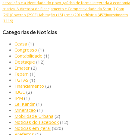
a tradição e a identidade do povo gaúcho de forma integrada à economia
criativa. A diretora de Planejamento e Competitividade da Setur
(1)
Fpm
(261)
Governo
(2903)
Habitação
(161)
Icms
(291)
Indústria
(452)
Investimento
(1119)
Categorias de Notícias
Ceasa
(1)
Congresso
(1)
Contabilidade
(1)
Destaque
(12)
Emater
(2)
Fepam
(1)
FGTAS
(1)
Financiamento
(2)
IBGE
(2)
IPM
(1)
Lei Kandir
(1)
Mineração
(1)
Mobilidade Urbana
(2)
Notícias do Facebook
(12)
Notícias em geral
(820)
Prefeitos
(1)