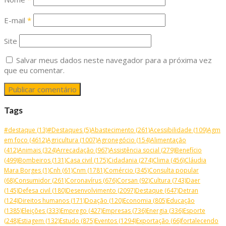
E-mail
*
Site
Salvar meus dados neste navegador para a próxima vez
que eu comentar.
Tags
#destaque
(13)
#Destaques
(5)
Abastecimento
(261)
Acessibilidade
(109)
Agm
em foco
(4612)
Agricultura
(1007)
Agronegócio
(154)
Alimentação
(412)
Animais
(324)
Arrecadação
(967)
Assistência social
(279)
Benefício
(499)
Bombeiros
(131)
Casa civil
(175)
Cidadania
(274)
Clima
(456)
Cláudia
Mara Borges
(1)
Cnh
(61)
Cnm
(1781)
Comércio
(345)
Consulta popular
(68)
Consumidor
(261)
Coronavírus
(676)
Corsan
(92)
Cultura
(743)
Daer
(145)
Defesa civil
(180)
Desenvolvimento
(2097)
Destaque
(647)
Detran
(124)
Direitos humanos
(171)
Doação
(120)
Economia
(805)
Educação
(1385)
Eleições
(333)
Emprego
(427)
Empresas
(736)
Energia
(336)
Esporte
(248)
Estiagem
(132)
Estudo
(875)
Eventos
(1294)
Exportação
(66)
fortalecendo