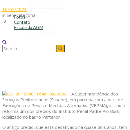
Refis
Transporte Escolar
16/05/2023
Voluntariado
in
Sem categoria
Fotos
0
Contato
Escola da AGM
Cursos da AGM
No Result
View All Result
A Superintendência dos
Serviços Penitenciários (Susepe), em parceria com a Vara de
Execuções de Penas e Medidas Alternativa (VEPMA), iniciou a
reforma um dos prédios do Instituto Penal Padre Pio Buck,
localizado no bairro Partenon.
O antigo prédio, que está desativado há quase dois anos, tem