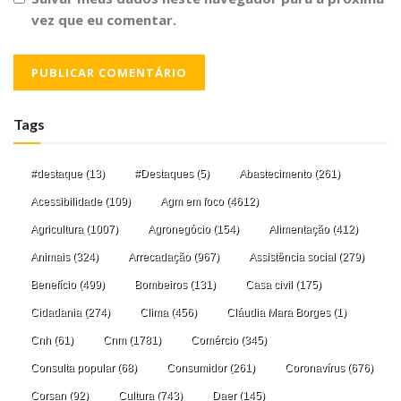
vez que eu comentar.
Tags
#destaque
(13)
#Destaques
(5)
Abastecimento
(261)
Acessibilidade
(109)
Agm em foco
(4612)
Agricultura
(1007)
Agronegócio
(154)
Alimentação
(412)
Animais
(324)
Arrecadação
(967)
Assistência social
(279)
Benefício
(499)
Bombeiros
(131)
Casa civil
(175)
Cidadania
(274)
Clima
(456)
Cláudia Mara Borges
(1)
Cnh
(61)
Cnm
(1781)
Comércio
(345)
Consulta popular
(68)
Consumidor
(261)
Coronavírus
(676)
Corsan
(92)
Cultura
(743)
Daer
(145)