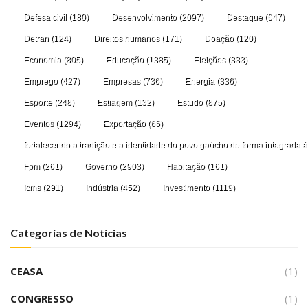
Defesa civil
(180)
Desenvolvimento
(2097)
Destaque
(647)
Detran
(124)
Direitos humanos
(171)
Doação
(120)
Economia
(805)
Educação
(1385)
Eleições
(333)
Emprego
(427)
Empresas
(736)
Energia
(336)
Esporte
(248)
Estiagem
(132)
Estudo
(875)
Eventos
(1294)
Exportação
(66)
fortalecendo a tradição e a identidade do povo gaúcho de forma integrada à
Fpm
(261)
Governo
(2903)
Habitação
(161)
Icms
(291)
Indústria
(452)
Investimento
(1119)
Categorias de Notícias
CEASA
(1)
CONGRESSO
(1)