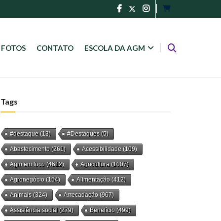
FOTOS
CONTATO
ESCOLA DA AGM
Tags
#destaque
(13)
#Destaques
(5)
Abastecimento
(261)
Acessibilidade
(109)
Agm em foco
(4612)
Agricultura
(1007)
Agronegócio
(154)
Alimentação
(412)
Animais
(324)
Arrecadação
(967)
Assistência social
(279)
Benefício
(499)