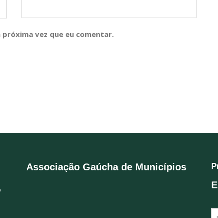
 próxima vez que eu comentar.
Associação Gaúcha de Municípios
P
E
o
N