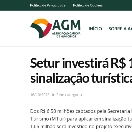
Política de Privacidade
Política de Cookies
INÍCIO
SOBRE A 
Setur investirá R$
sinalização turíst
16/10/2013
in
Sem categoria
Dos R$ 6,58 milhões captados pela Secretaria 
Turismo (MTur) para aplicar em sinalização tu
1,65 milhão será investido no projeto executi