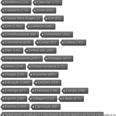
Bombeiros
(131)
Casa civil
(175)
Cidadania
(274)
Clima
(456)
Cláudia Mara Borges
(1)
Cnh
(61)
Cnm
(1781)
Comércio
(345)
Consulta popular
(68)
Consumidor
(261)
Coronavírus
(676)
Corsan
(92)
Cultura
(743)
Daer
(145)
Defesa civil
(180)
Desenvolvimento
(2097)
Destaque
(647)
Detran
(124)
Direitos humanos
(171)
Doação
(120)
Economia
(805)
Educação
(1385)
Eleições
(333)
Emprego
(427)
Empresas
(736)
Energia
(336)
Esporte
(248)
Estiagem
(132)
Estudo
(875)
Eventos
(1294)
Exportação
(66)
fortalecendo a tradição e a identidade do povo gaúcho de forma integrada à ec