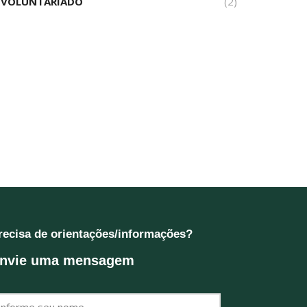
VOLUNTARIADO
(2)
recisa de orientações/informações?
nvie uma mensagem
ome