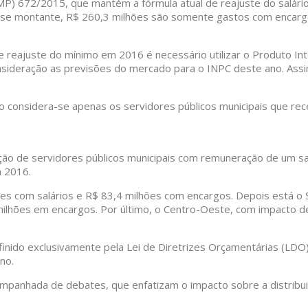
MP) 672/2015, que mantém a fórmula atual de reajuste do salári
esse montante, R$ 260,3 milhões são somente gastos com encargo
e reajuste do mínimo em 2016 é necessário utilizar o Produto In
sideração as previsões do mercado para o INPC deste ano. Assim
o considera-se apenas os servidores públicos municipais que re
ação de servidores públicos municipais com remuneração de um s
m 2016.
es com salários e R$ 83,4 milhões com encargos. Depois está o 
milhões em encargos. Por último, o Centro-Oeste, com impacto d
inido exclusivamente pela Lei de Diretrizes Orçamentárias (LDO
no.
anhada de debates, que enfatizam o impacto sobre a distribuiç