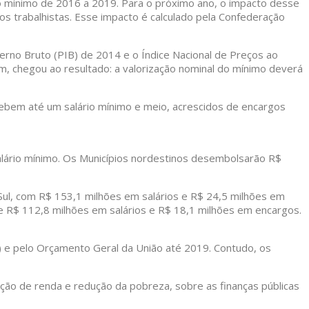
o mínimo de 2016 a 2019. Para o próximo ano, o impacto desse
s trabalhistas. Esse impacto é calculado pela Confederação
terno Bruto (PIB) de 2014 e o Índice Nacional de Preços ao
, chegou ao resultado: a valorização nominal do mínimo deverá
cebem até um salário mínimo e meio, acrescidos de encargos
alário mínimo. Os Municípios nordestinos desembolsarão R$
Sul, com R$ 153,1 milhões em salários e R$ 24,5 milhões em
e R$ 112,8 milhões em salários e R$ 18,1 milhões em encargos.
) e pelo Orçamento Geral da União até 2019. Contudo, os
ão de renda e redução da pobreza, sobre as finanças públicas