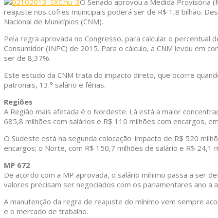
O Senado aprovou a Medida Provisória (
reajuste nos cofres municipais poderá ser de R$ 1,8 bilhão. D
Nacional de Municípios (CNM).
Pela regra aprovada no Congresso, para calcular o percentual d
Consumidor (INPC) de 2015. Para o cálculo, a CNM levou em con
ser de 8,37%.
Este estudo da CNM trata do impacto direto, que ocorre quand
patronais, 13.° salário e férias.
Regiões
A Região mais afetada é o Nordeste. Lá está a maior concentr
685,8 milhões com salários e R$ 110 milhões com encargos, e
O Sudeste está na segunda colocação: impacto de R$ 520 milhõ
encargos; o Norte, com R$ 150,7 milhões de salário e R$ 24,1 
MP 672
De acordo com a MP aprovada, o salário mínimo passa a ser def
valores precisam ser negociados com os parlamentares ano a a
A manutenção da regra de reajuste do mínimo vem sempre acomp
e o mercado de trabalho.