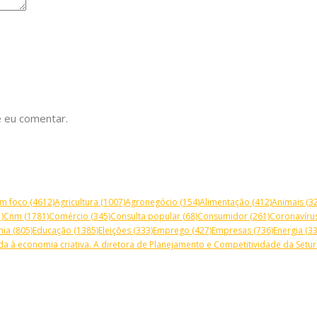
 eu comentar.
m foco
(4612)
Agricultura
(1007)
Agronegócio
(154)
Alimentação
(412)
Animais
(32
)
Cnm
(1781)
Comércio
(345)
Consulta popular
(68)
Consumidor
(261)
Coronavíru
mia
(805)
Educação
(1385)
Eleições
(333)
Emprego
(427)
Empresas
(736)
Energia
(33
a à economia criativa. A diretora de Planejamento e Competitividade da Setur