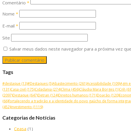
Comentário
*
Nome
*
E-mail
*
Site
Salvar meus dados neste navegador para a próxima vez que
Tags
#destaque
(13)
#Destaques
(5)
Abastecimento
(261)
Acessibilidade
(109)
Agm e
(131)
Casa civil
(175)
Cidadania
(274)
Clima
(456)
Cláudia Mara Borges
(1)
Cnh
(61
(2097)
Destaque
(647)
Detran
(124)
Direitos humanos
(171)
Doação
(120)
Econo
(66)
fortalecendo a tradição e a identidade do povo gaúcho de forma integrad
(452)
Investimento
(1119)
Categorias de Notícias
Ceasa
(1)