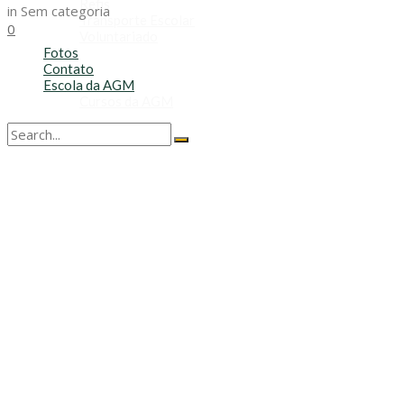
Refis
in
Sem categoria
Transporte Escolar
0
Voluntariado
Fotos
Contato
Escola da AGM
Cursos da AGM
No Result
View All Result