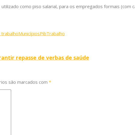
 é utilizado como piso salarial, para os empregados formais (com 
 trabalho
Municípios
Pib
Trabalho
rantir repasse de verbas de saúde
rios são marcados com
*