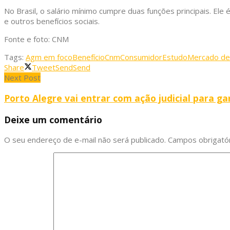
No Brasil, o salário mínimo cumpre duas funções principais. Ele
e outros benefícios sociais.
Fonte e foto: CNM
Tags:
Agm em foco
Benefício
Cnm
Consumidor
Estudo
Mercado de
Share
Tweet
Send
Send
Next Post
Porto Alegre vai entrar com ação judicial para ga
Deixe um comentário
O seu endereço de e-mail não será publicado.
Campos obrigató