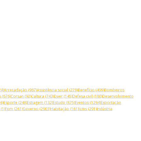
4)
Arrecadação
(967)
Assistência social
(279)
Benefício
(499)
Bombeiros
s
(676)
Corsan
(92)
Cultura
(743)
Daer
(145)
Defesa civil
(180)
Desenvolvimento
6)
Esporte
(248)
Estiagem
(132)
Estudo
(875)
Eventos
(1294)
Exportação
(1)
Fpm
(261)
Governo
(2903)
Habitação
(161)
Icms
(291)
Indústria