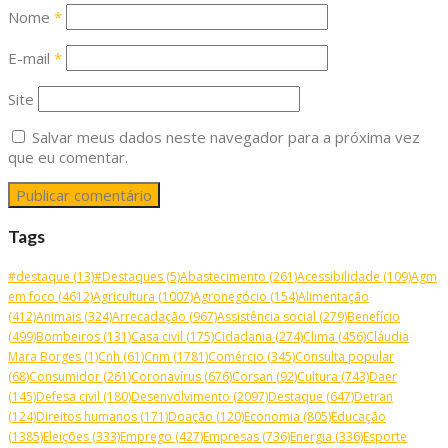
Nome
*
E-mail
*
Site
Salvar meus dados neste navegador para a próxima vez
que eu comentar.
Tags
#destaque
(13)
#Destaques
(5)
Abastecimento
(261)
Acessibilidade
(109)
Agm
em foco
(4612)
Agricultura
(1007)
Agronegócio
(154)
Alimentação
(412)
Animais
(324)
Arrecadação
(967)
Assistência social
(279)
Benefício
(499)
Bombeiros
(131)
Casa civil
(175)
Cidadania
(274)
Clima
(456)
Cláudia
Mara Borges
(1)
Cnh
(61)
Cnm
(1781)
Comércio
(345)
Consulta popular
(68)
Consumidor
(261)
Coronavírus
(676)
Corsan
(92)
Cultura
(743)
Daer
(145)
Defesa civil
(180)
Desenvolvimento
(2097)
Destaque
(647)
Detran
(124)
Direitos humanos
(171)
Doação
(120)
Economia
(805)
Educação
(1385)
Eleições
(333)
Emprego
(427)
Empresas
(736)
Energia
(336)
Esporte