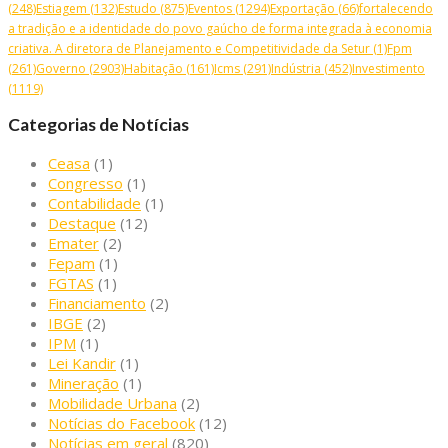
(248)
Estiagem
(132)
Estudo
(875)
Eventos
(1294)
Exportação
(66)
fortalecendo
a tradição e a identidade do povo gaúcho de forma integrada à economia
criativa. A diretora de Planejamento e Competitividade da Setur
(1)
Fpm
(261)
Governo
(2903)
Habitação
(161)
Icms
(291)
Indústria
(452)
Investimento
(1119)
Categorias de Notícias
Ceasa
(1)
Congresso
(1)
Contabilidade
(1)
Destaque
(12)
Emater
(2)
Fepam
(1)
FGTAS
(1)
Financiamento
(2)
IBGE
(2)
IPM
(1)
Lei Kandir
(1)
Mineração
(1)
Mobilidade Urbana
(2)
Notícias do Facebook
(12)
Notícias em geral
(820)