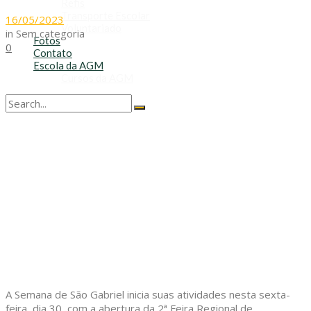
Refis
Transporte Escolar
16/05/2023
Voluntariado
in
Sem categoria
Fotos
0
Contato
Escola da AGM
Cursos da AGM
No Result
View All Result
A Semana de São Gabriel inicia suas atividades nesta sexta-
feira, dia 30, com a abertura da 2ª Feira Regional de