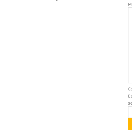
M
C
E
se