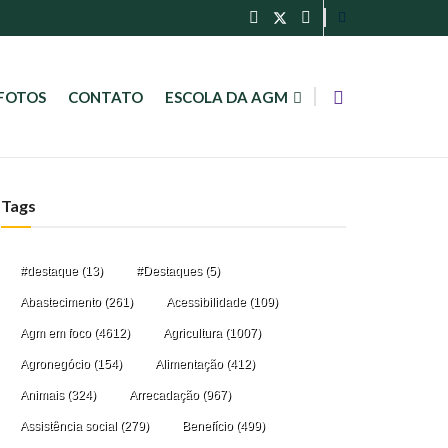
FOTOS
CONTATO
ESCOLA DA AGM
Tags
#destaque
(13)
#Destaques
(5)
Abastecimento
(261)
Acessibilidade
(109)
Agm em foco
(4612)
Agricultura
(1007)
Agronegócio
(154)
Alimentação
(412)
Animais
(324)
Arrecadação
(967)
Assistência social
(279)
Benefício
(499)