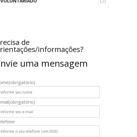
VOLUNTARIADO
(2)
recisa de
rientações/informações?
Envie uma mensagem
ome
(obrigatório)
mail
(obrigatório)
elefone