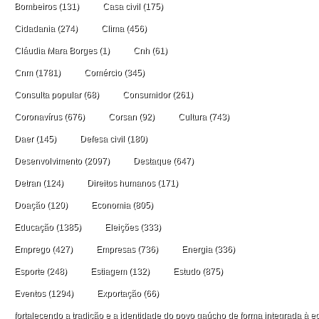
Bombeiros
(131)
Casa civil
(175)
Cidadania
(274)
Clima
(456)
Cláudia Mara Borges
(1)
Cnh
(61)
Cnm
(1781)
Comércio
(345)
Consulta popular
(68)
Consumidor
(261)
Coronavírus
(676)
Corsan
(92)
Cultura
(743)
Daer
(145)
Defesa civil
(180)
Desenvolvimento
(2097)
Destaque
(647)
Detran
(124)
Direitos humanos
(171)
Doação
(120)
Economia
(805)
Educação
(1385)
Eleições
(333)
Emprego
(427)
Empresas
(736)
Energia
(336)
Esporte
(248)
Estiagem
(132)
Estudo
(875)
Eventos
(1294)
Exportação
(66)
fortalecendo a tradição e a identidade do povo gaúcho de forma integrada à ec