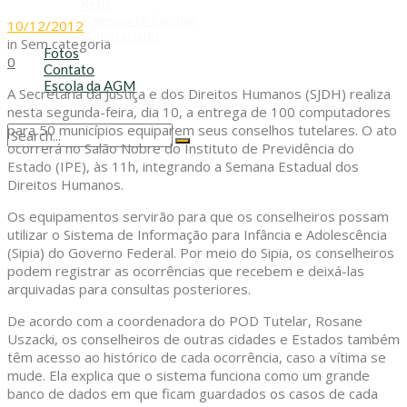
Refis
Transporte Escolar
10/12/2012
Voluntariado
in
Sem categoria
Fotos
0
Contato
Escola da AGM
A Secretaria da Justiça e dos Direitos Humanos (SJDH) realiza
Cursos da AGM
nesta segunda-feira, dia 10, a entrega de 100 computadores
para 50 municípios equiparem seus conselhos tutelares. O ato
ocorrerá no Salão Nobre do Instituto de Previdência do
No Result
Estado (IPE), às 11h, integrando a Semana Estadual dos
View All Result
Direitos Humanos.
Os equipamentos servirão para que os conselheiros possam
utilizar o Sistema de Informação para Infância e Adolescência
(Sipia) do Governo Federal. Por meio do Sipia, os conselheiros
podem registrar as ocorrências que recebem e deixá-las
arquivadas para consultas posteriores.
De acordo com a coordenadora do POD Tutelar, Rosane
Uszacki, os conselheiros de outras cidades e Estados também
têm acesso ao histórico de cada ocorrência, caso a vítima se
mude. Ela explica que o sistema funciona como um grande
banco de dados em que ficam guardados os casos de cada