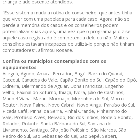
criança e adolescente atendidos.
“Esse sistema muda a rotina do conselheiro, que antes tinha
que viver com uma papelada para cada caso. Agora, não se
perde a memória dos casos e os conselheiros podem
potencializar suas ações, uma vez que o programa já diz se
aquele caso registrado é competência dele ou não. Muitos
conselhos estavam incapazes de utilizá-lo porque não tinham
computadores”, afirmou Rosane.
Confira os municípios contemplados com os
equipamentos
Aceguá, Agudo, Amaral Ferrador, Bagé, Barra do Quaraí,
Cacequi, Canudos do Vale, Capão Bonito do Sul, Capão do Cipó,
Cidreira, Dilermando de Aguiar, Dona Francisca, Engenho
Velho, Faxinal do Soturno, Ibiaça, Ivorá, Júlio de Castilhos,
Manoel Viana, Marau, Mormaço, Morrinhos do Sul, Morro
Reuter, Nova Palma, Novo Cabral, Novo Xingu, Paraíso do Sul,
Picada Café, Pinhal da Serra, Pinhal Grande, Pinheirinho do
Vale, Protásio Alves, Relvado, Rio dos Índios, Rodeio Bonito,
Rolador, Rolante, Santa Bárbara do Sul, Santana do
Livramento, Santiago, São João Polêsine, São Marcos, São
Pedro do Sul, São Sebastião do Caí, São Sepé, Seberi,