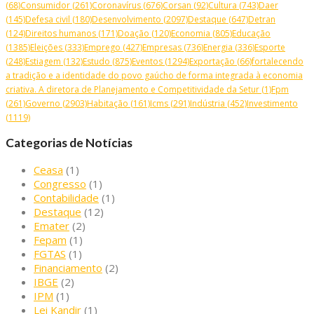
(68)
Consumidor
(261)
Coronavírus
(676)
Corsan
(92)
Cultura
(743)
Daer
(145)
Defesa civil
(180)
Desenvolvimento
(2097)
Destaque
(647)
Detran
(124)
Direitos humanos
(171)
Doação
(120)
Economia
(805)
Educação
(1385)
Eleições
(333)
Emprego
(427)
Empresas
(736)
Energia
(336)
Esporte
(248)
Estiagem
(132)
Estudo
(875)
Eventos
(1294)
Exportação
(66)
fortalecendo
a tradição e a identidade do povo gaúcho de forma integrada à economia
criativa. A diretora de Planejamento e Competitividade da Setur
(1)
Fpm
(261)
Governo
(2903)
Habitação
(161)
Icms
(291)
Indústria
(452)
Investimento
(1119)
Categorias de Notícias
Ceasa
(1)
Congresso
(1)
Contabilidade
(1)
Destaque
(12)
Emater
(2)
Fepam
(1)
FGTAS
(1)
Financiamento
(2)
IBGE
(2)
IPM
(1)
Lei Kandir
(1)