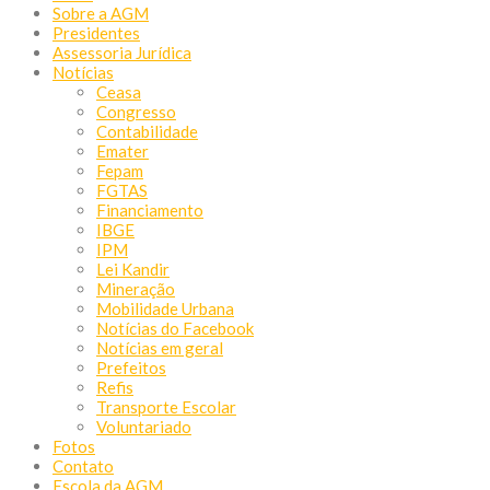
Sobre a AGM
Presidentes
Assessoria Jurídica
Notícias
Ceasa
Congresso
Contabilidade
Emater
Fepam
FGTAS
Financiamento
IBGE
IPM
Lei Kandir
Mineração
Mobilidade Urbana
Notícias do Facebook
Notícias em geral
Prefeitos
Refis
Transporte Escolar
Voluntariado
Fotos
Contato
Escola da AGM