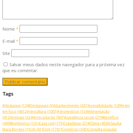
Nome
*
E-mail
*
Site
Salvar meus dados neste navegador para a próxima vez
que eu comentar.
Tags
#destaque
(13)
#Destaques
(5)
Abastecimento
(261)
Acessibilidade
(109)
Agm
em foco
(4612)
Agricultura
(1007)
Agronegócio
(154)
Alimentação
(412)
Animais
(324)
Arrecadação
(967)
Assistência social
(279)
Benefício
(499)
Bombeiros
(131)
Casa civil
(175)
Cidadania
(274)
Clima
(456)
Cláudia
Mara Borges
(1)
Cnh
(61)
Cnm
(1781)
Comércio
(345)
Consulta popular