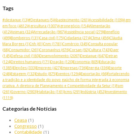
Tags
#destaque
(13)
#Destaques
(5)
Abastecimento
(261)
Acessibilidade
(109)
Agm
em foco
(4612)
Agricultura
(1007)
Agronegócio
(154)
Alimentação
(412)
Animais
(324)
Arrecadação
(967)
Assistência social
(279)
Benefício
(499)
Bombeiros
(131)
Casa civil
(175)
Cidadania
(274)
Clima
(456)
Cláudia
Mara Borges
(1)
Cnh
(61)
Cnm
(1781)
Comércio
(345)
Consulta popular
(68)
Consumidor
(261)
Coronavírus
(676)
Corsan
(92)
Cultura
(743)
Daer
(145)
Defesa civil
(180)
Desenvolvimento
(2097)
Destaque
(647)
Detran
(124)
Direitos humanos
(171)
Doação
(120)
Economia
(805)
Educação
(1385)
Eleições
(333)
Emprego
(427)
Empresas
(736)
Energia
(336)
Esporte
(248)
Estiagem
(132)
Estudo
(875)
Eventos
(1294)
Exportação
(66)
fortalecendo
a tradição e a identidade do povo gaúcho de forma integrada à economia
criativa. A diretora de Planejamento e Competitividade da Setur
(1)
Fpm
(261)
Governo
(2903)
Habitação
(161)
Icms
(291)
Indústria
(452)
Investimento
(1119)
Categorias de Notícias
Ceasa
(1)
Congresso
(1)
Contabilidade
(1)