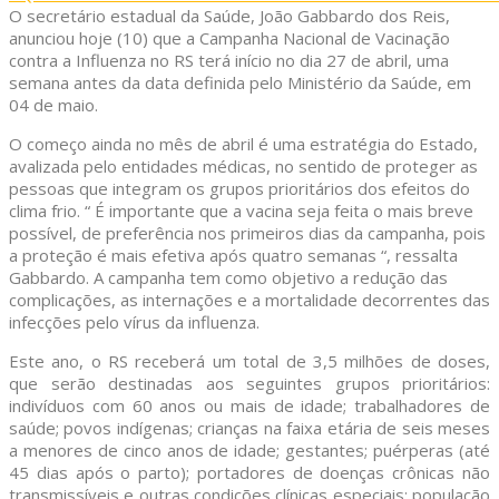
O secretário estadual da Saúde, João Gabbardo dos Reis,
anunciou hoje (10) que a Campanha Nacional de Vacinação
contra a Influenza no RS terá início no dia 27 de abril, uma
semana antes da data definida pelo Ministério da Saúde, em
04 de maio.
O começo ainda no mês de abril é uma estratégia do Estado,
avalizada pelo entidades médicas, no sentido de proteger as
pessoas que integram os grupos prioritários dos efeitos do
clima frio. “ É importante que a vacina seja feita o mais breve
possível, de preferência nos primeiros dias da campanha, pois
a proteção é mais efetiva após quatro semanas “, ressalta
Gabbardo. A campanha tem como objetivo a redução das
complicações, as internações e a mortalidade decorrentes das
infecções pelo vírus da influenza.
Este ano, o RS receberá um total de 3,5 milhões de doses,
que serão destinadas aos seguintes grupos prioritários:
indivíduos com 60 anos ou mais de idade; trabalhadores de
saúde; povos indígenas; crianças na faixa etária de seis meses
a menores de cinco anos de idade; gestantes; puérperas (até
45 dias após o parto); portadores de doenças crônicas não
transmissíveis e outras condições clínicas especiais; população