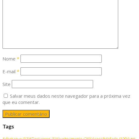
Nome
*
E-mail
*
Site
Salvar meus dados neste navegador para a próxima vez
que eu comentar.
Tags
#destaque
(13)
#Destaques
(5)
Abastecimento
(261)
Acessibilidade
(109)
Agm