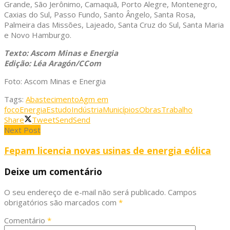
Grande, São Jerônimo, Camaquã, Porto Alegre, Montenegro,
Caxias do Sul, Passo Fundo, Santo Ângelo, Santa Rosa,
Palmeira das Missões, Lajeado, Santa Cruz do Sul, Santa Maria
e Novo Hamburgo.
Texto: Ascom Minas e Energia
Edição: Léa Aragón/CCom
Foto: Ascom Minas e Energia
Tags:
Abastecimento
Agm em
foco
Energia
Estudo
Indústria
Municípios
Obras
Trabalho
Share
Tweet
Send
Send
Next Post
Fepam licencia novas usinas de energia eólica
Deixe um comentário
O seu endereço de e-mail não será publicado.
Campos
obrigatórios são marcados com
*
Comentário
*