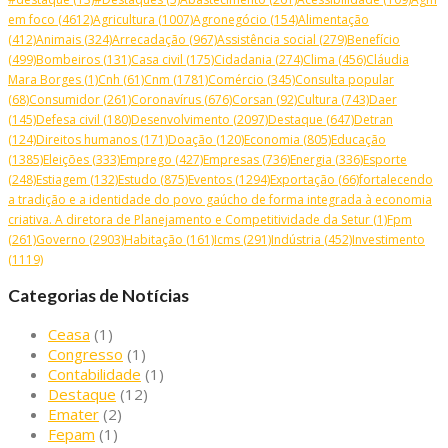
em foco
(4612)
Agricultura
(1007)
Agronegócio
(154)
Alimentação
(412)
Animais
(324)
Arrecadação
(967)
Assistência social
(279)
Benefício
(499)
Bombeiros
(131)
Casa civil
(175)
Cidadania
(274)
Clima
(456)
Cláudia
Mara Borges
(1)
Cnh
(61)
Cnm
(1781)
Comércio
(345)
Consulta popular
(68)
Consumidor
(261)
Coronavírus
(676)
Corsan
(92)
Cultura
(743)
Daer
(145)
Defesa civil
(180)
Desenvolvimento
(2097)
Destaque
(647)
Detran
(124)
Direitos humanos
(171)
Doação
(120)
Economia
(805)
Educação
(1385)
Eleições
(333)
Emprego
(427)
Empresas
(736)
Energia
(336)
Esporte
(248)
Estiagem
(132)
Estudo
(875)
Eventos
(1294)
Exportação
(66)
fortalecendo
a tradição e a identidade do povo gaúcho de forma integrada à economia
criativa. A diretora de Planejamento e Competitividade da Setur
(1)
Fpm
(261)
Governo
(2903)
Habitação
(161)
Icms
(291)
Indústria
(452)
Investimento
(1119)
Categorias de Notícias
Ceasa
(1)
Congresso
(1)
Contabilidade
(1)
Destaque
(12)
Emater
(2)
Fepam
(1)