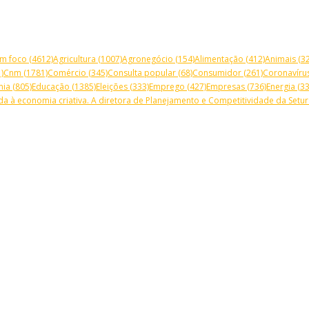
m foco
(4612)
Agricultura
(1007)
Agronegócio
(154)
Alimentação
(412)
Animais
(32
)
Cnm
(1781)
Comércio
(345)
Consulta popular
(68)
Consumidor
(261)
Coronavíru
mia
(805)
Educação
(1385)
Eleições
(333)
Emprego
(427)
Empresas
(736)
Energia
(33
a à economia criativa. A diretora de Planejamento e Competitividade da Setur