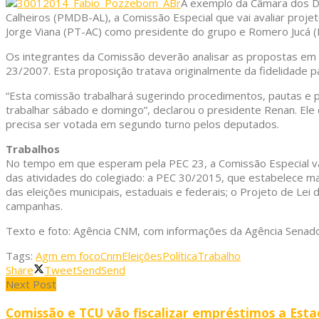
A exemplo da Câmara dos De
Calheiros (PMDB-AL), a Comissão Especial que vai avaliar proje
Jorge Viana (PT-AC) como presidente do grupo e Romero Jucá 
Os integrantes da Comissão deverão analisar as propostas em 
23/2007. Esta proposição tratava originalmente da fidelidade 
“Esta comissão trabalhará sugerindo procedimentos, pautas e p
trabalhar sábado e domingo”, declarou o presidente Renan. Ele
precisa ser votada em segundo turno pelos deputados.
Trabalhos
No tempo em que esperam pela PEC 23, a Comissão Especial vai
das atividades do colegiado: a PEC 30/2015, que estabelece ma
das eleições municipais, estaduais e federais; o Projeto de Le
campanhas.
Texto e foto: Agência CNM, com informações da Agência Senad
Tags:
Agm em foco
Cnm
Eleições
Política
Trabalho
Share
Tweet
Send
Send
Next Post
Comissão e TCU vão fiscalizar empréstimos a Esta