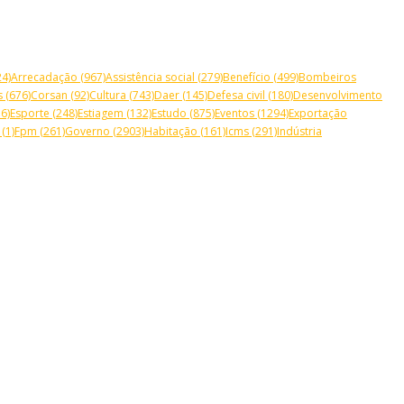
4)
Arrecadação
(967)
Assistência social
(279)
Benefício
(499)
Bombeiros
s
(676)
Corsan
(92)
Cultura
(743)
Daer
(145)
Defesa civil
(180)
Desenvolvimento
6)
Esporte
(248)
Estiagem
(132)
Estudo
(875)
Eventos
(1294)
Exportação
(1)
Fpm
(261)
Governo
(2903)
Habitação
(161)
Icms
(291)
Indústria