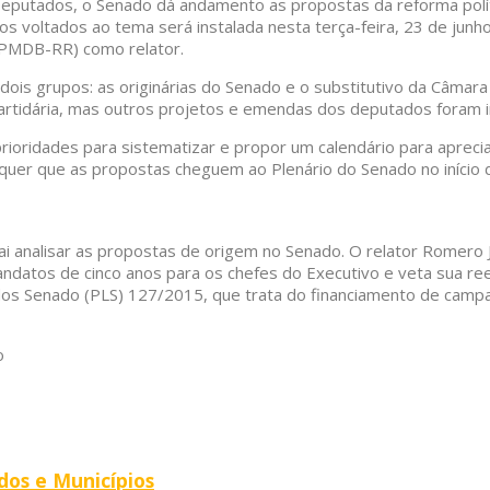
putados, o Senado dá andamento as propostas da reforma políti
tos voltados ao tema será instalada nesta terça-feira, 23 de ju
(PMDB-RR) como relator.
dois grupos: as originárias do Senado e o substitutivo da Câma
partidária, mas outros projetos e emendas dos deputados foram i
rioridades para sistematizar e propor um calendário para apreci
 quer que as propostas cheguem ao Plenário do Senado no início 
 analisar as propostas de origem no Senado. O relator Romero J
ndatos de cinco anos para os chefes do Executivo e veta sua ree
i dos Senado (PLS) 127/2015, que trata do financiamento de camp
o
dos e Municípios