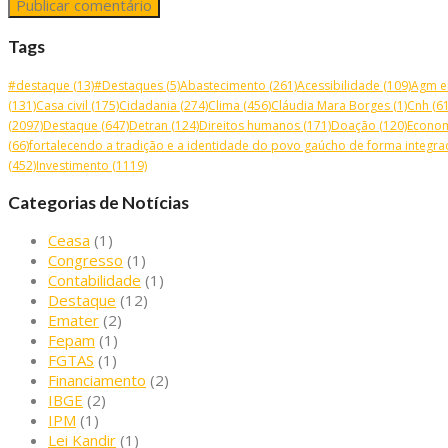
Tags
#destaque
(13)
#Destaques
(5)
Abastecimento
(261)
Acessibilidade
(109)
Agm e
(131)
Casa civil
(175)
Cidadania
(274)
Clima
(456)
Cláudia Mara Borges
(1)
Cnh
(61
(2097)
Destaque
(647)
Detran
(124)
Direitos humanos
(171)
Doação
(120)
Econo
(66)
fortalecendo a tradição e a identidade do povo gaúcho de forma integrad
(452)
Investimento
(1119)
Categorias de Notícias
Ceasa
(1)
Congresso
(1)
Contabilidade
(1)
Destaque
(12)
Emater
(2)
Fepam
(1)
FGTAS
(1)
Financiamento
(2)
IBGE
(2)
IPM
(1)
Lei Kandir
(1)