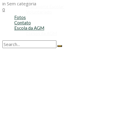
Refis
in
Sem categoria
Transporte Escolar
0
Voluntariado
Fotos
Contato
Escola da AGM
Cursos da AGM
No Result
View All Result